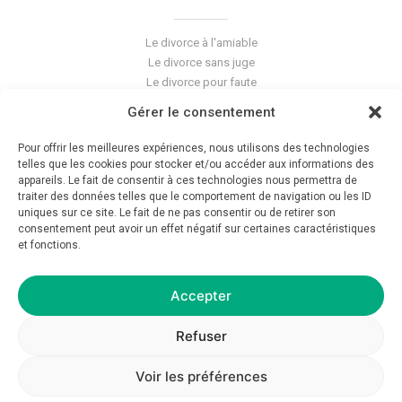
Le divorce à l'amiable
Le divorce sans juge
Le divorce pour faute
Le divorce accepté
Gérer le consentement
L'altération du lien conjugal
La séparation de corps
Pour offrir les meilleures expériences, nous utilisons des technologies
Les violences conjugales
telles que les cookies pour stocker et/ou accéder aux informations des
appareils. Le fait de consentir à ces technologies nous permettra de
traiter des données telles que le comportement de navigation ou les ID
Le blog du cabinet
uniques sur ce site. Le fait de ne pas consentir ou de retirer son
Glossaire
consentement peut avoir un effet négatif sur certaines caractéristiques
et fonctions.
La pension alimentaire
Mentions légales
Déontologie
Accepter
Crédits
Politique de confidentialité
Refuser
Voir les préférences