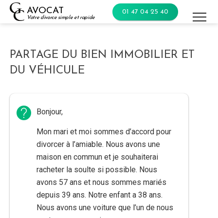
Skip
AVOCAT
01 47 04 25 40
to
Votre divorce simple et rapide
content
PARTAGE DU BIEN IMMOBILIER ET
DU VÉHICULE
Bonjour,
Mon mari et moi sommes d’accord pour
divorcer à l’amiable. Nous avons une
maison en commun et je souhaiterai
racheter la soulte si possible. Nous
avons 57 ans et nous sommes mariés
depuis 39 ans. Notre enfant a 38 ans.
Nous avons une voiture que l’un de nous