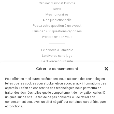
Cabinet d'avocat Divorce
Devis
Mes honoraires
Aide juridictionnelle
Posez votre question à un avocat
Plus de 1200 questions-réponses
Prendre rendez-vous
Le divorce à l'amiable
Le divorce sans juge
Le divorce pour faute
Le divorce accepté
Gérer le consentement
L'altération du lien conjugal
La séparation de corps
Pour offrir les meilleures expériences, nous utilisons des technologies
Les violences conjugales
telles que les cookies pour stocker et/ou accéder aux informations des
appareils. Le fait de consentir à ces technologies nous permettra de
traiter des données telles que le comportement de navigation ou les ID
Le blog du cabinet
uniques sur ce site. Le fait de ne pas consentir ou de retirer son
consentement peut avoir un effet négatif sur certaines caractéristiques
Glossaire
et fonctions.
La pension alimentaire
Mentions légales