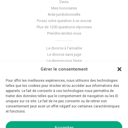
Devis
Mes honoraires
Aide juridictionnelle
Posez votre question à un avocat
Plus de 1200 questions-réponses
Prendre rendez-vous
Le divorce à l'amiable
Le divorce sans juge
Le divorce pour faute
Le divorce accepté
Gérer le consentement
L'altération du lien conjugal
La séparation de corps
Pour offrir les meilleures expériences, nous utilisons des technologies
Les violences conjugales
telles que les cookies pour stocker et/ou accéder aux informations des
appareils. Le fait de consentir à ces technologies nous permettra de
traiter des données telles que le comportement de navigation ou les ID
Le blog du cabinet
uniques sur ce site. Le fait de ne pas consentir ou de retirer son
consentement peut avoir un effet négatif sur certaines caractéristiques
Glossaire
et fonctions.
La pension alimentaire
Mentions légales
Déontologie
Accepter