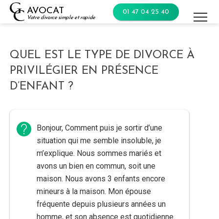
Skip
AVOCAT
01 47 04 25 40
to
Votre divorce simple et rapide
content
QUEL EST LE TYPE DE DIVORCE À
PRIVILÉGIER EN PRÉSENCE
D’ENFANT ?
Bonjour, Comment puis je sortir d’une
situation qui me semble insoluble, je
m’explique. Nous sommes mariés et
avons un bien en commun, soit une
maison. Nous avons 3 enfants encore
mineurs à la maison. Mon épouse
fréquente depuis plusieurs années un
homme, et son absence est quotidienne.