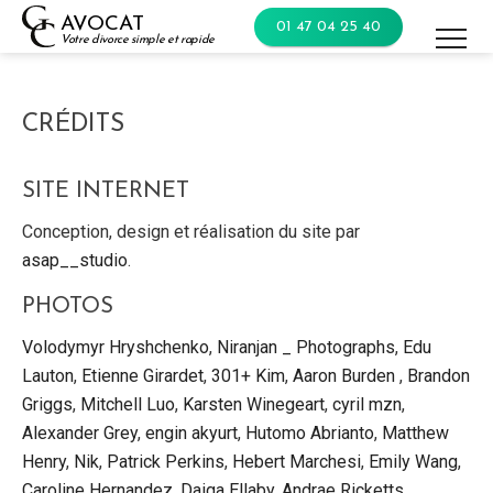
Skip
AVOCAT
01 47 04 25 40
to
Votre divorce simple et rapide
content
CRÉDITS
SITE INTERNET
Conception, design et réalisation du site par
asap__studio
.
PHOTOS
Volodymyr Hryshchenko
,
Niranjan _ Photographs
,
Edu
Lauton
,
Etienne Girardet
,
301+ Kim
,
Aaron Burden
,
Brandon
Griggs
,
Mitchell Luo
,
Karsten Winegeart
,
cyril mzn
,
Alexander Grey
,
engin akyurt
,
Hutomo Abrianto
,
Matthew
Henry
,
Nik
,
Patrick Perkins
,
Hebert Marchesi
,
Emily Wang
,
Caroline Hernandez
,
Daiga Ellaby
,
Andrae Ricketts
,