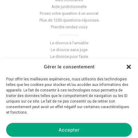
Aide juridictionnelle
Posez votre question à un avocat
Plus de 1200 questions-réponses
Prendre rendez-vous
Le divorce à l'amiable
Le divorce sans juge
Le divorce pour faute
Le divorce accepté
Gérer le consentement
L'altération du lien conjugal
La séparation de corps
Pour offrir les meilleures expériences, nous utilisons des technologies
Les violences conjugales
telles que les cookies pour stocker et/ou accéder aux informations des
appareils. Le fait de consentir à ces technologies nous permettra de
traiter des données telles que le comportement de navigation ou les ID
Le blog du cabinet
uniques sur ce site. Le fait de ne pas consentir ou de retirer son
Glossaire
consentement peut avoir un effet négatif sur certaines caractéristiques
et fonctions.
La pension alimentaire
Mentions légales
Déontologie
Accepter
Crédits