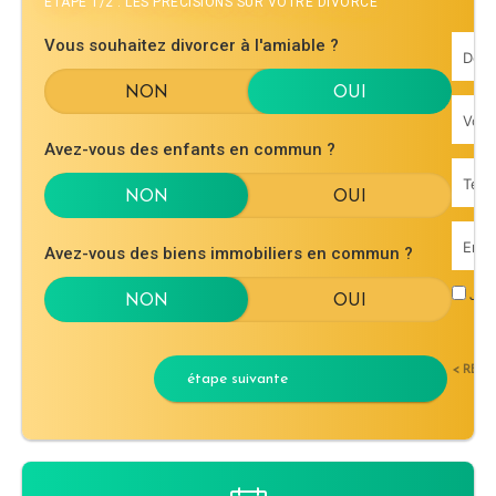
ÉTAPE 1/2 : LES PRÉCISIONS SUR VOTRE DIVORCE
Vous souhaitez divorcer à l'amiable ?
Avez-vous des enfants en commun ?
Avez-vous des biens immobiliers en commun ?
J'ac
< RET
étape suivante