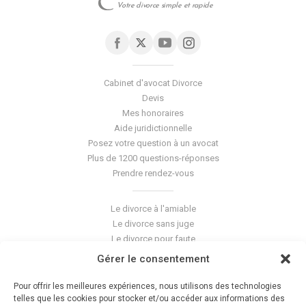
Votre divorce simple et rapide
Cabinet d'avocat Divorce
Devis
Mes honoraires
Aide juridictionnelle
Posez votre question à un avocat
Plus de 1200 questions-réponses
Prendre rendez-vous
Le divorce à l'amiable
Le divorce sans juge
Le divorce pour faute
Le divorce accepté
Gérer le consentement
L'altération du lien conjugal
La séparation de corps
Pour offrir les meilleures expériences, nous utilisons des technologies
Les violences conjugales
telles que les cookies pour stocker et/ou accéder aux informations des