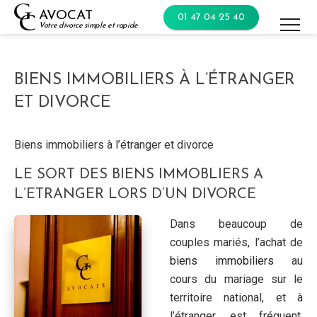
Skip
AVOCAT
01 47 04 25 40
to
Votre divorce simple et rapide
content
BIENS IMMOBILIERS À L’ÉTRANGER
ET DIVORCE
Biens immobiliers à l’étranger et divorce
LE SORT DES BIENS IMMOBLIERS A
L’ETRANGER LORS D’UN DIVORCE
Dans beaucoup de
couples mariés, l’achat de
biens immobiliers
au
cours du mariage sur le
territoire national, et à
l’étranger, est fréquent.