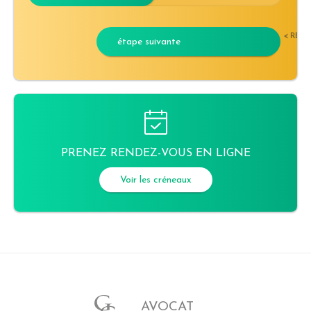
< RET
étape suivante
PRENEZ RENDEZ-VOUS EN LIGNE
Voir les créneaux
AVOCAT