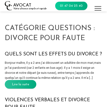
Skip
AVOCAT
01 47 04 25 40
to
Votre divorce simple et rapide
content
CATÉGORIE QUESTIONS :
DIVORCE POUR FAUTE
QUELS SONT LES EFFETS DU DIVORCE ?
Bonjour maître, Il y a 2 ans j’ai découvert un adultère de mon mari,mais
je l’ai pardonné (car 2 enfants en bas age). Il y a 1 mois il exige un
divorce et notre départ (je suis russe), entre temps j’apprends de
quelqu’un qu’il continue la même relation qu’il y a 2 ans. Il m’a […]
Lire la suite
VIOLENCES VERBALES ET DIVORCE