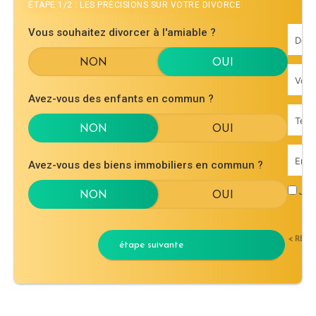
ÉTAPE 1/2 : LES PRÉCISIONS SUR VOTRE DIVORCE
Vous souhaitez divorcer à l'amiable ?
Avez-vous des enfants en commun ?
Avez-vous des biens immobiliers en commun ?
J'ac
< RET
étape suivante