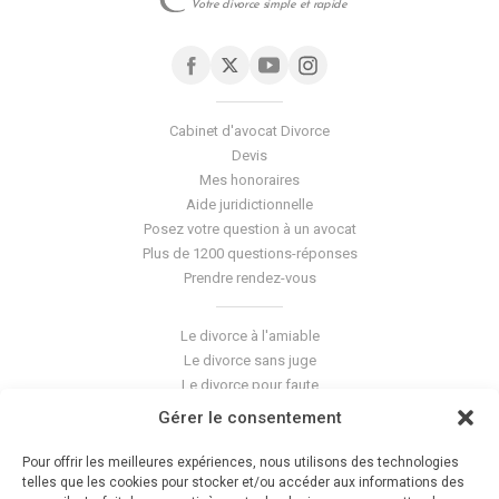
Votre divorce simple et rapide
Cabinet d'avocat Divorce
Devis
Mes honoraires
Aide juridictionnelle
Posez votre question à un avocat
Plus de 1200 questions-réponses
Prendre rendez-vous
Le divorce à l'amiable
Le divorce sans juge
Le divorce pour faute
Le divorce accepté
Gérer le consentement
L'altération du lien conjugal
La séparation de corps
Pour offrir les meilleures expériences, nous utilisons des technologies
Les violences conjugales
telles que les cookies pour stocker et/ou accéder aux informations des