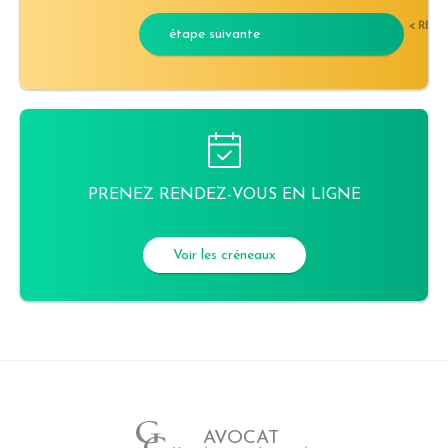
< RET
étape suivante
PRENEZ RENDEZ-VOUS EN LIGNE
Voir les créneaux
AVOCAT