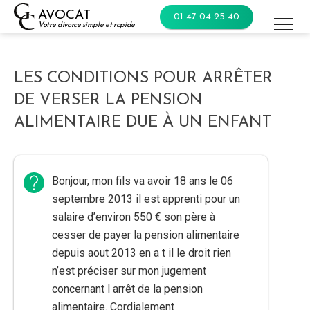
Skip
AVOCAT
01 47 04 25 40
to
Votre divorce simple et rapide
content
LES CONDITIONS POUR ARRÊTER
DE VERSER LA PENSION
ALIMENTAIRE DUE À UN ENFANT
Bonjour, mon fils va avoir 18 ans le 06
septembre 2013 il est apprenti pour un
salaire d’environ 550 € son père à
cesser de payer la pension alimentaire
depuis aout 2013 en a t il le droit rien
n’est préciser sur mon jugement
concernant l arrêt de la pension
alimentaire. Cordialement