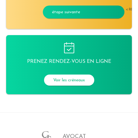
< RET
étape suivante
PRENEZ RENDEZ-VOUS EN LIGNE
Voir les créneaux
AVOCAT