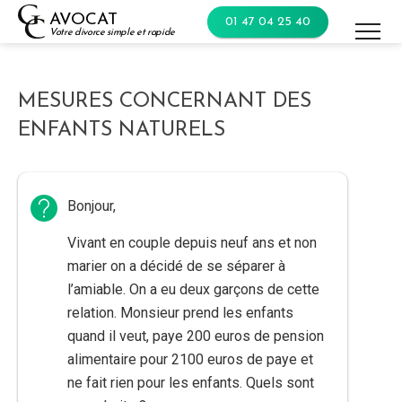
Skip
AVOCAT
01 47 04 25 40
to
Votre divorce simple et rapide
content
MESURES CONCERNANT DES
ENFANTS NATURELS
Bonjour,
Vivant en couple depuis neuf ans et non
marier on a décidé de se séparer à
l’amiable. On a eu deux garçons de cette
relation. Monsieur prend les enfants
quand il veut, paye 200 euros de pension
alimentaire pour 2100 euros de paye et
ne fait rien pour les enfants. Quels sont