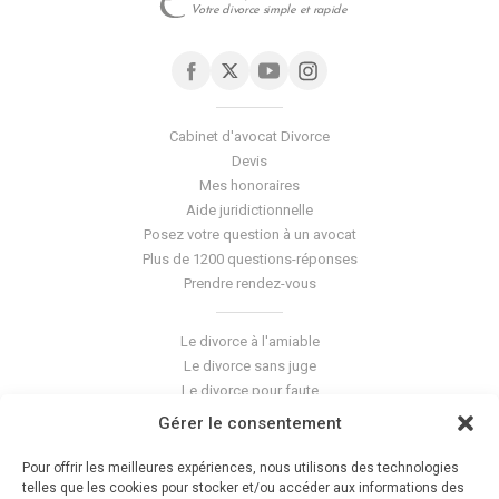
Votre divorce simple et rapide
Cabinet d'avocat Divorce
Devis
Mes honoraires
Aide juridictionnelle
Posez votre question à un avocat
Plus de 1200 questions-réponses
Prendre rendez-vous
Le divorce à l'amiable
Le divorce sans juge
Le divorce pour faute
Le divorce accepté
Gérer le consentement
L'altération du lien conjugal
La séparation de corps
Pour offrir les meilleures expériences, nous utilisons des technologies
Les violences conjugales
telles que les cookies pour stocker et/ou accéder aux informations des