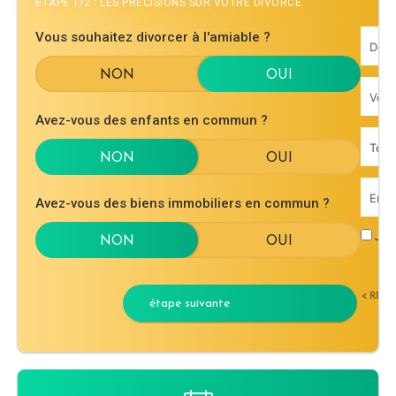
ÉTAPE 1/2 : LES PRÉCISIONS SUR VOTRE DIVORCE
Vous souhaitez divorcer à l'amiable ?
Avez-vous des enfants en commun ?
Avez-vous des biens immobiliers en commun ?
J'ac
< RET
étape suivante