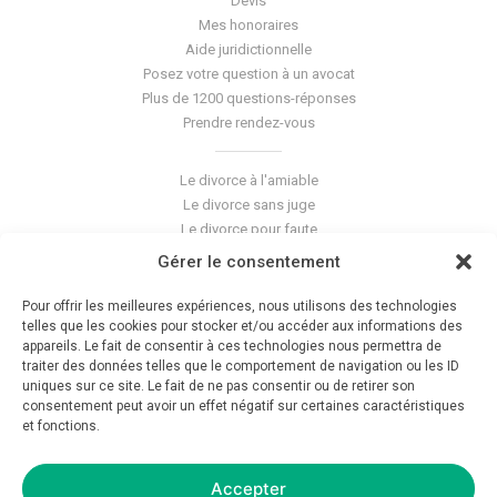
Devis
Mes honoraires
Aide juridictionnelle
Posez votre question à un avocat
Plus de 1200 questions-réponses
Prendre rendez-vous
Le divorce à l'amiable
Le divorce sans juge
Le divorce pour faute
Le divorce accepté
Gérer le consentement
L'altération du lien conjugal
La séparation de corps
Pour offrir les meilleures expériences, nous utilisons des technologies
Les violences conjugales
telles que les cookies pour stocker et/ou accéder aux informations des
appareils. Le fait de consentir à ces technologies nous permettra de
traiter des données telles que le comportement de navigation ou les ID
Le blog du cabinet
uniques sur ce site. Le fait de ne pas consentir ou de retirer son
consentement peut avoir un effet négatif sur certaines caractéristiques
Glossaire
et fonctions.
La pension alimentaire
Mentions légales
Déontologie
Accepter