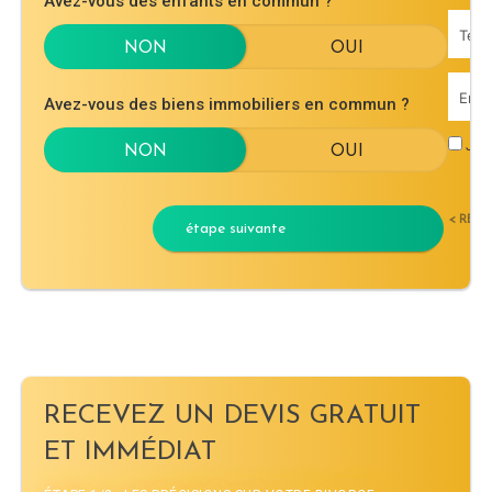
Avez-vous des enfants en commun ?
Avez-vous des biens immobiliers en commun ?
J'ac
< RET
étape suivante
RECEVEZ UN DEVIS GRATUIT
ET IMMÉDIAT