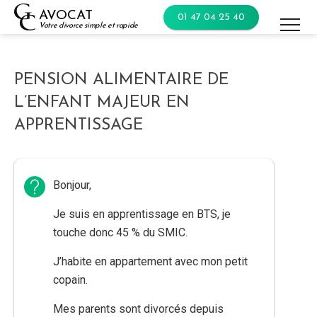
Skip
AVOCAT
01 47 04 25 40
to
Votre divorce simple et rapide
content
PENSION ALIMENTAIRE DE
L’ENFANT MAJEUR EN
APPRENTISSAGE
Bonjour,
Je suis en apprentissage en BTS, je
touche donc 45 % du SMIC.
J’habite en appartement avec mon petit
copain.
Mes parents sont divorcés depuis