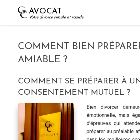
Skip
AVOCAT
to
Votre divorce simple et rapide
content
COMMENT BIEN PRÉPARE
AMIABLE ?
COMMENT SE PRÉPARER À UN
CONSENTEMENT MUTUEL ?
Bien divorcer demeu
émotionnelle, mais éga
d’épreuves qui attend
préparer au préalable a
dans les meilleures con