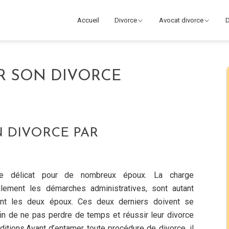
Accueil
Divorce
Avocat divorce
D
R SON DIVORCE
 DIVORCE PAR
re délicat pour de nombreux époux. La charge
lement les démarches administratives, sont autant
ent les deux époux. Ces deux derniers doivent se
fin de ne pas perdre de temps et réussir leur divorce
ditions.Avant d’entamer toute procédure de divorce, il