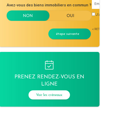
Avez-vous des biens immobiliers en commun ?
J'accepte l
< RETOUR
étape suivante
PRENEZ RENDEZ-VOUS EN
LIGNE
Voir les créneaux