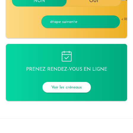
< RET
étape suivante
PRENEZ RENDEZ-VOUS EN LIGNE
Voir les créneaux