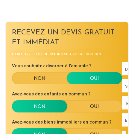
RECEVEZ UN DEVIS GRATUIT
ET IMMÉDIAT
ÉTAPE 1/2 : LES PRÉCISIONS SUR VOTRE DIVORCE
Vous souhaitez divorcer à l'amiable ?
Avez-vous des enfants en commun ?
Avez-vous des biens immobiliers en commun ?
J'ac