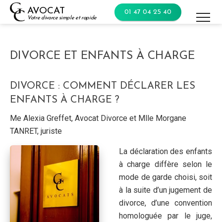
Skip
AVOCAT
01 47 04 25 40
to
Votre divorce simple et rapide
content
DIVORCE ET ENFANTS À CHARGE
DIVORCE : COMMENT DÉCLARER LES
ENFANTS À CHARGE ?
Me Alexia Greffet, Avocat Divorce et Mlle Morgane
TANRET, juriste
La déclaration des enfants
à charge diffère selon le
mode de garde choisi, soit
à la suite d’un jugement de
divorce, d’une convention
homologuée par le juge,