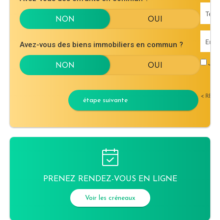
Avez-vous des biens immobiliers en commun ?
J'ac
< RET
étape suivante
PRENEZ RENDEZ-VOUS EN LIGNE
Voir les créneaux