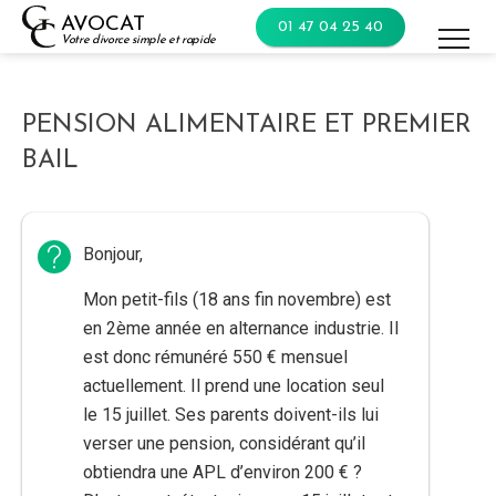
Skip
AVOCAT
01 47 04 25 40
to
Votre divorce simple et rapide
content
PENSION ALIMENTAIRE ET PREMIER
BAIL
Bonjour,
Mon petit-fils (18 ans fin novembre) est
en 2ème année en alternance industrie. Il
est donc rémunéré 550 € mensuel
actuellement. Il prend une location seul
le 15 juillet. Ses parents doivent-ils lui
verser une pension, considérant qu’il
obtiendra une APL d’environ 200 € ?