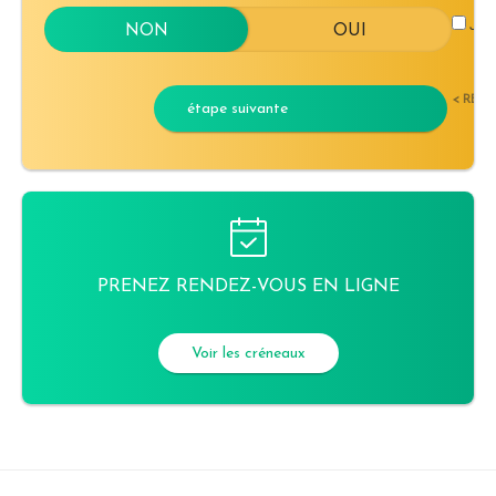
J'ac
< RET
étape suivante
PRENEZ RENDEZ-VOUS EN LIGNE
Voir les créneaux