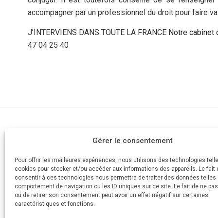
accompagner par un professionnel du droit pour faire valo
J’INTERVIENS DANS TOUTE LA FRANCE
Notre cabinet 
47 04 25 40
Cabinet d'av
Gérer le consentement
AVOCAT
Devis
Votre divorce simple et rapide
Pour offrir les meilleures expériences, nous utilisons des technologies tell
Mes honorai
cookies pour stocker et/ou accéder aux informations des appareils. Le fait 
Aide juridicti
consentir à ces technologies nous permettra de traiter des données telles 
Posez votre 
comportement de navigation ou les ID uniques sur ce site. Le fait de ne pa
ou de retirer son consentement peut avoir un effet négatif sur certaines
Plus de 1200
caractéristiques et fonctions.
Prendre rend