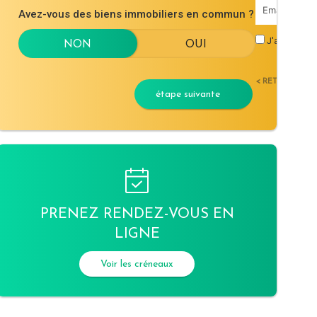
Avez-vous des biens immobiliers en commun ?
J'accepte l
< RETOUR
étape suivante
PRENEZ RENDEZ-VOUS EN
LIGNE
Voir les créneaux