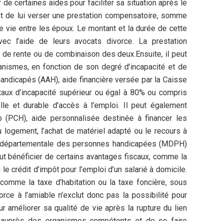
 de certaines aides pour faciliter sa situation après le
int de lui verser une prestation compensatoire, somme
e vie entre les époux. Le montant et la durée de cette
ec l’aide de leurs avocats divorce. La prestation
 de rente ou de combinaison des deux.Ensuite, il peut
ganismes, en fonction de son degré d’incapacité et de
handicapés (AAH), aide financière versée par la Caisse
 taux d’incapacité supérieur ou égal à 80% ou compris
lle et durable d’accès à l’emploi. Il peut également
 (PCH), aide personnalisée destinée à financer les
ogement, l’achat de matériel adapté ou le recours à
on départementale des personnes handicapées (MDPH)
ut bénéficier de certains avantages fiscaux, comme la
le crédit d’impôt pour l’emploi d’un salarié à domicile.
 comme la taxe d’habitation ou la taxe foncière, sous
orce à l’amiable n’exclut donc pas la possibilité pour
r améliorer sa qualité de vie après la rupture du lien
er auprès des organismes compétents et de se faire