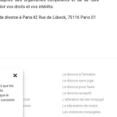
ir vos droits et vos intérêts.
de divorce à Paris:
42 Rue de Lübeck, 75116 Paris 01
ocat Divorce
Le divorce à l'amiable
Le divorce sans juge
es que les
res
Le divorce pour faute
de
onnelle
Le divorce accepté
que le
question à un avocat
L'altération du lien conjugal
s consentir
 questions-réponses
La séparation de corps
ez-vous
Les violences conjugales