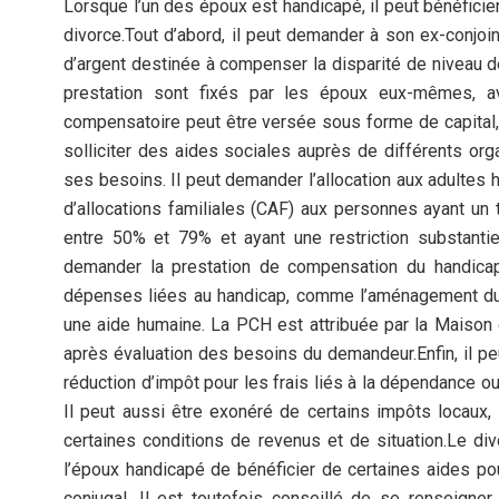
Lorsque l’un des époux est handicapé, il peut bénéficier
divorce.Tout d’abord, il peut demander à son ex-conjo
d’argent destinée à compenser la disparité de niveau d
prestation sont fixés par les époux eux-mêmes, av
compensatoire peut être versée sous forme de capital,
solliciter des aides sociales auprès de différents or
ses besoins. Il peut demander l’allocation aux adultes 
d’allocations familiales (CAF) aux personnes ayant un
entre 50% et 79% et ayant une restriction substantie
demander la prestation de compensation du handicap
dépenses liées au handicap, comme l’aménagement du l
une aide humaine. La PCH est attribuée par la Mais
après évaluation des besoins du demandeur.Enfin, il pe
réduction d’impôt pour les frais liés à la dépendance ou 
Il peut aussi être exonéré de certains impôts locaux,
certaines conditions de revenus et de situation.Le div
l’époux handicapé de bénéficier de certaines aides pou
conjugal. Il est toutefois conseillé de se renseign