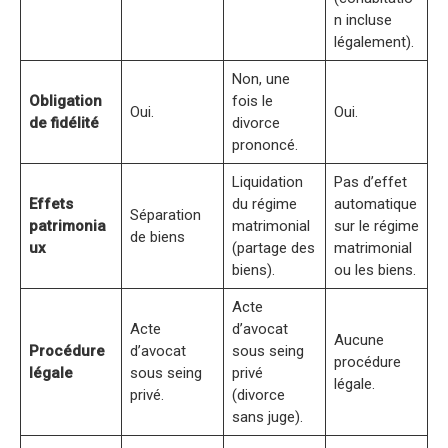
n incluse
légalement).
Non, une
Obligation
fois le
Oui.
Oui.
de fidélité
divorce
prononcé.
Liquidation
Pas d’effet
Effets
du régime
automatique
Séparation
patrimonia
matrimonial
sur le régime
de biens
ux
(partage des
matrimonial
biens).
ou les biens.
Acte
Acte
d’avocat
Aucune
Procédure
d’avocat
sous seing
procédure
légale
sous seing
privé
légale.
privé.
(divorce
sans juge).