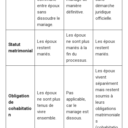
entre époux
manière
démarche
sans
définitive.
juridique
dissoudre le
officielle.
mariage.
Les époux
Les époux
ne sont plus
Les époux
Statut
restent
mariés à la
restent
matrimonial
mariés.
fin du
mariés.
processus.
Les époux
vivent
séparément
mais restent
Les époux
Pas
Obligation
soumis à
ne sont plus
applicable,
de
leurs
tenus de
car le
cohabitatio
obligations
vivre
mariage est
n
matrimoniale
ensemble.
dissous.
s
(cohabitatio