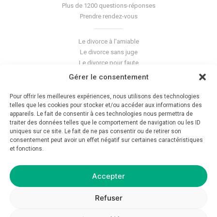
Plus de 1200 questions-réponses
Prendre rendez-vous
Le divorce à l'amiable
Le divorce sans juge
Le divorce pour faute
Le divorce accepté
Gérer le consentement
L'altération du lien conjugal
La séparation de corps
Pour offrir les meilleures expériences, nous utilisons des technologies
telles que les cookies pour stocker et/ou accéder aux informations des
Les violences conjugales
appareils. Le fait de consentir à ces technologies nous permettra de
traiter des données telles que le comportement de navigation ou les ID
Le blog du cabinet
uniques sur ce site. Le fait de ne pas consentir ou de retirer son
consentement peut avoir un effet négatif sur certaines caractéristiques
Glossaire
et fonctions.
La pension alimentaire
Mentions légales
Déontologie
Accepter
Crédits
Politique de confidentialité
Refuser