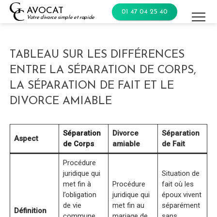
Skip
AVOCAT
01 47 04 25 40
to
Votre divorce simple et rapide
content
TABLEAU SUR LES DIFFÉRENCES
ENTRE LA SÉPARATION DE CORPS,
LA SÉPARATION DE FAIT ET LE
DIVORCE AMIABLE
Séparation
Divorce
Séparation
Aspect
de Corps
amiable
de Fait
Procédure
juridique qui
Situation de
met fin à
Procédure
fait où les
l’obligation
juridique qui
époux vivent
de vie
met fin au
séparément
Définition
commune
mariage de
sans