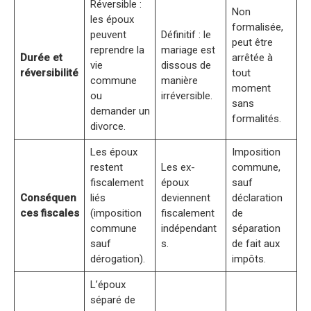
Réversible :
Non
les époux
formalisée,
peuvent
Définitif : le
peut être
reprendre la
mariage est
Durée et
arrêtée à
vie
dissous de
réversibilité
tout
commune
manière
moment
ou
irréversible.
sans
demander un
formalités.
divorce.
Les époux
Imposition
restent
Les ex-
commune,
fiscalement
époux
sauf
Conséquen
liés
deviennent
déclaration
ces fiscales
(imposition
fiscalement
de
commune
indépendant
séparation
sauf
s.
de fait aux
dérogation).
impôts.
L’époux
séparé de