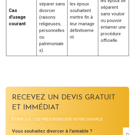
les époux se
séparer sans
les époux
séparent
Cas
divorcer
souhaitent
sans vouloir
d’usage
(raisons
mettre fin à
ou pouvoir
courant
religieuses,
leur mariage
entamer une
personnelles
définitiveme
procédure
ou
nt.
officielle.
patrimoniale
s).
RECEVEZ UN DEVIS GRATUIT
ET IMMÉDIAT
ÉTAPE 1/2 : LES PRÉCISIONS SUR VOTRE DIVORCE
Vous souhaitez divorcer à l'amiable ?