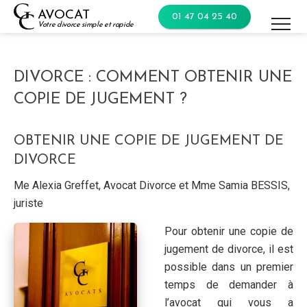
Skip
AVOCAT
01 47 04 25 40
to
Votre divorce simple et rapide
content
DIVORCE : COMMENT OBTENIR UNE
COPIE DE JUGEMENT ?
OBTENIR UNE COPIE DE JUGEMENT DE
DIVORCE
Me Alexia Greffet, Avocat Divorce et Mme Samia BESSIS,
juriste
Pour obtenir une copie de
jugement de divorce, il est
possible dans un premier
temps de demander à
l’avocat qui vous a