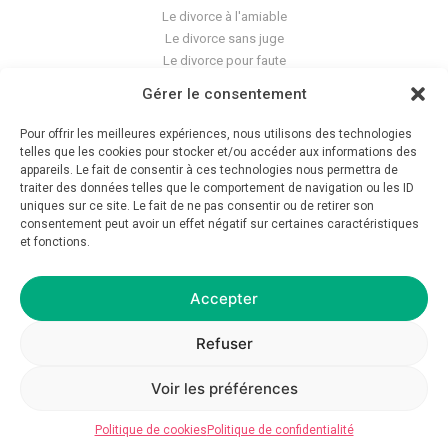
Le divorce à l'amiable
Le divorce sans juge
Le divorce pour faute
Le divorce accepté
Gérer le consentement
L'altération du lien conjugal
La séparation de corps
Pour offrir les meilleures expériences, nous utilisons des technologies
Les violences conjugales
telles que les cookies pour stocker et/ou accéder aux informations des
appareils. Le fait de consentir à ces technologies nous permettra de
traiter des données telles que le comportement de navigation ou les ID
Le blog du cabinet
uniques sur ce site. Le fait de ne pas consentir ou de retirer son
Glossaire
consentement peut avoir un effet négatif sur certaines caractéristiques
et fonctions.
La pension alimentaire
Mentions légales
Déontologie
Accepter
Crédits
Politique de confidentialité
Refuser
Voir les préférences
© 2026 Avocat GC — Tous droits réservés — Réalisation
asap__studio
Politique de cookies
Politique de confidentialité