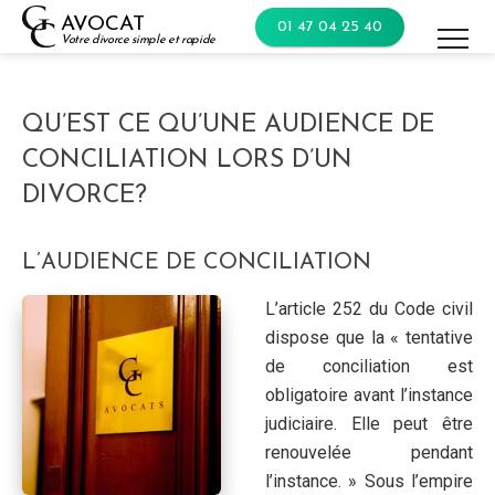
Skip
AVOCAT
01 47 04 25 40
to
Votre divorce simple et rapide
content
QU’EST CE QU’UNE AUDIENCE DE
CONCILIATION LORS D’UN
DIVORCE?
L’AUDIENCE DE CONCILIATION
L’article 252 du Code civil
dispose que la « tentative
de conciliation est
obligatoire avant l’instance
judiciaire. Elle peut être
renouvelée pendant
l’instance. » Sous l’empire