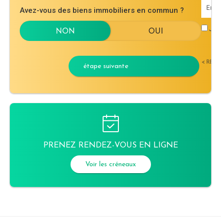
Avez-vous des biens immobiliers en commun ?
J'ac
< RET
étape suivante
PRENEZ RENDEZ-VOUS EN LIGNE
Voir les créneaux