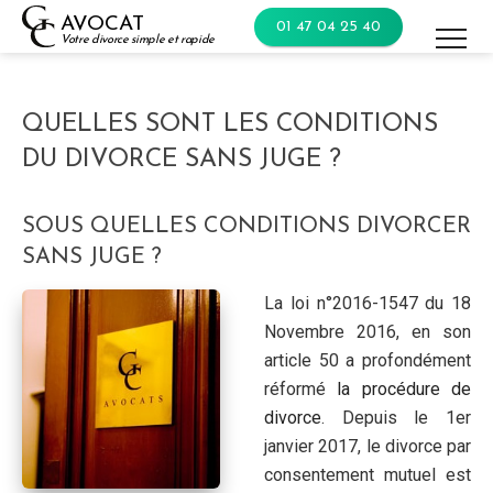
Skip
AVOCAT
01 47 04 25 40
to
Votre divorce simple et rapide
content
QUELLES SONT LES CONDITIONS
DU DIVORCE SANS JUGE ?
SOUS QUELLES CONDITIONS DIVORCER
SANS JUGE ?
La loi n°2016-1547 du 18
Novembre 2016, en son
article 50 a profondément
réformé
la procédure de
divorce
. Depuis le 1er
janvier 2017, le divorce par
consentement mutuel est