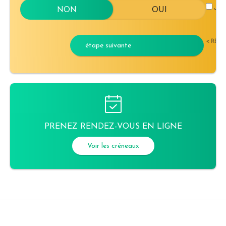
J'ac
< RET
étape suivante
PRENEZ RENDEZ-VOUS EN LIGNE
Voir les créneaux