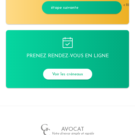
< RET
étape suivante
PRENEZ RENDEZ-VOUS EN LIGNE
Voir les créneaux
AVOCAT
Votre divorce simple et rapide