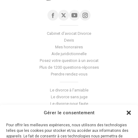
Cabinet d'avocat Divorce
Devis
Mes honoraires
Aide juridictionnelle
Posez votre question à un avocat
Plus de 1200 questions-réponses
Prendre rendez-vous
Le divorce à l'amiable
Le divorce sans juge
Le divorce pour faute
Le divorce accepté
Gérer le consentement
L'altération du lien conjugal
La séparation de corps
Pour offrir les meilleures expériences, nous utilisons des technologies
Les violences conjugales
telles que les cookies pour stocker et/ou accéder aux informations des
appareils. Le fait de consentir à ces technologies nous permettra de