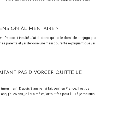
 PENSION ALIMENTAIRE ?
t frappé et insulté. J’ai du donc quitter le domicile conjugal par
 mes parents et j’ai déposé une main courante expliquant que j’ai
ITANT PAS DIVORCER QUITTE LE
mon mari). Depuis 3 ans je l’ai fait venir en France. Il est de
, j’ai 26 ans, je l’ai aimé et j’ai tout fait pour lui. Là je me suis