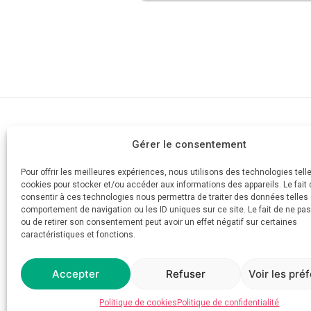
Cabinet d'av
Gérer le consentement
AVOCAT
Devis
Votre divorce simple et rapide
Pour offrir les meilleures expériences, nous utilisons des technologies tell
Mes honorai
cookies pour stocker et/ou accéder aux informations des appareils. Le fait 
Aide juridicti
consentir à ces technologies nous permettra de traiter des données telles 
Posez votre 
comportement de navigation ou les ID uniques sur ce site. Le fait de ne pa
ou de retirer son consentement peut avoir un effet négatif sur certaines
Plus de 1200
caractéristiques et fonctions.
Prendre rend
Accepter
Refuser
Voir les pré
Politique de cookies
Politique de confidentialité