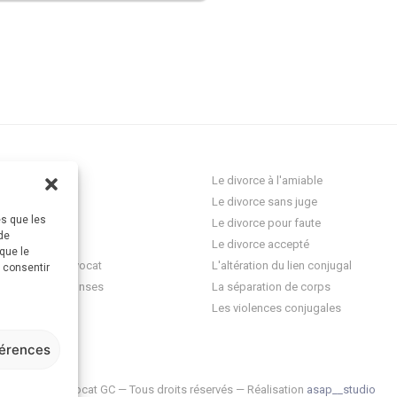
ocat Divorce
Le divorce à l'amiable
Le divorce sans juge
es que les
res
Le divorce pour faute
de
onnelle
Le divorce accepté
que le
question à un avocat
L'altération du lien conjugal
s consentir
 questions-réponses
La séparation de corps
ez-vous
Les violences conjugales
férences
© 2026 Avocat GC — Tous droits réservés — Réalisation
asap__studio