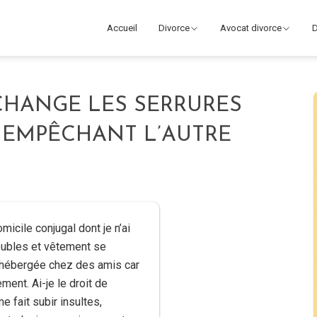
Accueil
Divorce
Avocat divorce
D
 CHANGE LES SERRURES
 EMPÊCHANT L’AUTRE
icile conjugal dont je n’ai
eubles et vêtement se
is hébergée chez des amis car
ent. Ai-je le droit de
fait subir insultes,