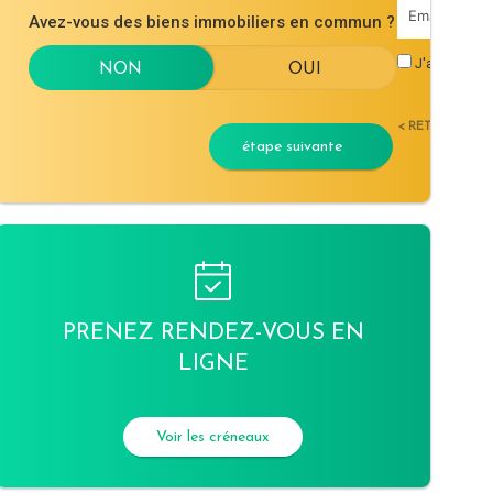
Avez-vous des biens immobiliers en commun ?
J'accepte l
< RETOUR
étape suivante
PRENEZ RENDEZ-VOUS EN
LIGNE
Voir les créneaux