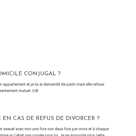
OMICILE CONJUGAL ?
appartement et je lui ai demandé de partir mais elle refuse.
nsentement mutuel. Cdt
R EN CAS DE REFUS DE DIVORCER ?
ort sexuel avec moi une fois voir deux fois par mois et à chaque
omme si c’était une corvée pour lui. Je ne supporte plus cette