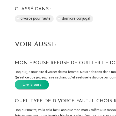
CLASSÉ DANS :
divorce pour faute
domicile conjugal
VOIR AUSSI :
MON ÉPOUSE REFUSE DE QUITTER LE D
Bonjour, je souhaite divorcer de ma femme. Nous habitons dans mon 
Qu’est ce que je peux faire sachant qu’elle refuse le divorce par co
Lire la suite
QUEL TYPE DE DIVORCE FAUT-IL CHOISI
Bonjour maitre, voilà cela fait 3 ans que mon mari « tolère » un rapp
fois en me disant que je suis chiante et « allez c’est bon on y va » c