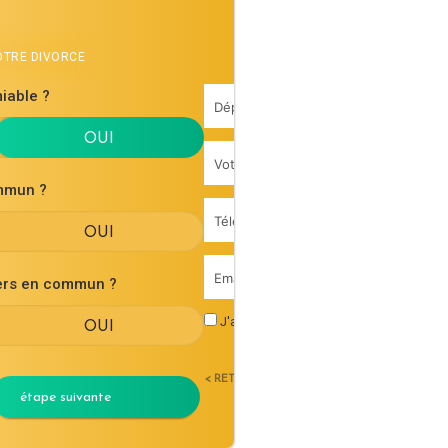
VOTRE DIVORCE
iable ?
mmun ?
iers en commun ?
J'accepte les
conditions générales d'uti
< RETOUR
étape suivante