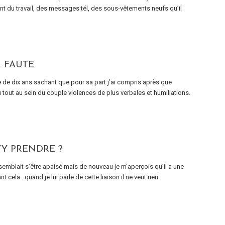
ant du travail, des messages tél, des sous-vêtements neufs qu’il
 FAUTE
e de dix ans sachant que pour sa part j’ai compris après que
u tout au sein du couple violences de plus verbales et humiliations.
’Y PRENDRE ?
t semblait s’être apaisé mais de nouveau je m’aperçois qu’il a une
 cela . quand je lui parle de cette liaison il ne veut rien