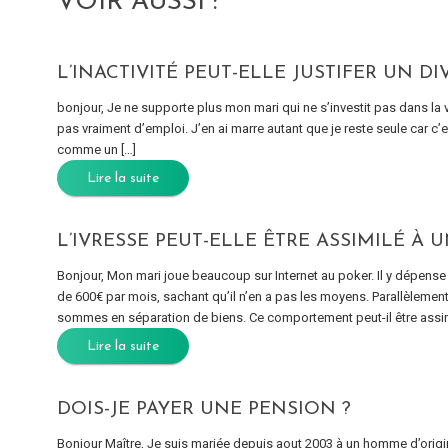
VOIR AUSSI :
L’INACTIVITÉ PEUT-ELLE JUSTIFER UN D
bonjour, Je ne supporte plus mon mari qui ne s’investit pas dans la vie 
pas vraiment d’emploi. J’en ai marre autant que je reste seule car c’e
comme un […]
Lire la suite
L’IVRESSE PEUT-ELLE ÊTRE ASSIMILÉ À U
Bonjour, Mon mari joue beaucoup sur Internet au poker. Il y dépen
de 600€ par mois, sachant qu’il n’en a pas les moyens. Parallèlement,
sommes en séparation de biens. Ce comportement peut-il être assimi
Lire la suite
DOIS-JE PAYER UNE PENSION ?
Bonjour Maître, Je suis mariée depuis aout 2003 à un homme d’origine