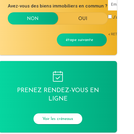
Avez-vous des biens immobiliers en commun ?
J'accepte l
< RETOUR
étape suivante
PRENEZ RENDEZ-VOUS EN
LIGNE
Voir les créneaux