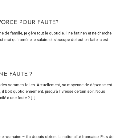
IVORCE POUR FAUTE?
de famille, je gère tout le quotidie. Il ne fait rien et ne cherche
st moi qui ramène le salaire et s’occupe de tout en faite, c’est
NE FAUTE ?
se des sommes folles. Actuellement, sa moyenne de dépense est
 il boit quotidiennement, jusqu’à l’ivresse certain soir. Nous
lé à une faute ? […]
 roumaine – il a depuis obtenu la nationalité française. Plus de