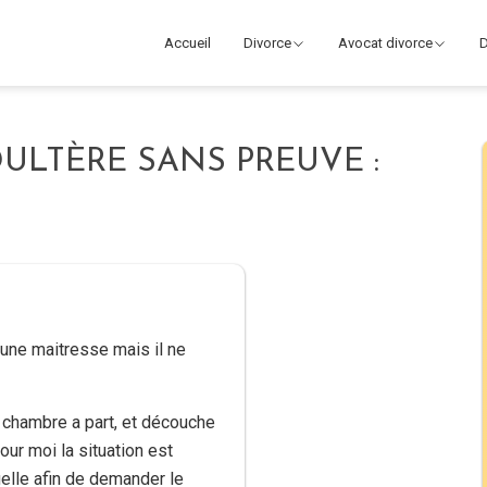
Accueil
Divorce
Avocat divorce
D
ULTÈRE SANS PREUVE :
 une maitresse mais il ne
it chambre a part, et découche
our moi la situation est
uelle afin de demander le