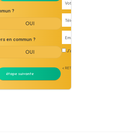
mmun ?
iers en commun ?
J'accepte les
conditions générales d'uti
< RETOUR
étape suivante