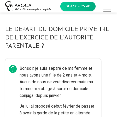
Skip
AVOCAT
01 47 04 25 40
to
Votre divorce simple et rapide
content
LE DÉPART DU DOMICILE PRIVE T-IL
DE L’EXERCICE DE L’AUTORITÉ
PARENTALE ?
Bonsoir, je suis séparé de ma femme et
nous avons une fille de 2 ans et 4 mois.
Aucun de nous ne veut divorcer mais ma
femme m’a obligé à sortir du domicile
conjugal depuis janvier.
Je lui ai proposé début février de passer
à avoir la garde de la petite en alternée