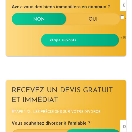
Avez-vous des biens immobiliers en commun ?
J'ac
< RET
étape suivante
RECEVEZ UN DEVIS GRATUIT
ET IMMÉDIAT
ÉTAPE 1/2 : LES PRÉCISIONS SUR VOTRE DIVORCE
Vous souhaitez divorcer à l'amiable ?