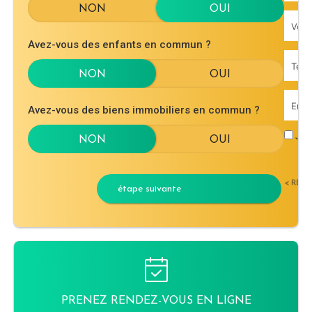
Avez-vous des enfants en commun ?
Avez-vous des biens immobiliers en commun ?
J'ac
< RET
étape suivante
PRENEZ RENDEZ-VOUS EN LIGNE