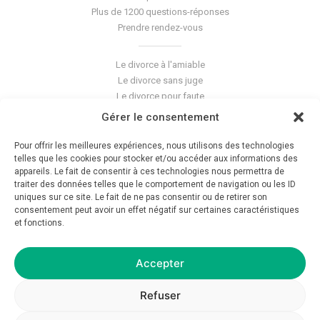
Plus de 1200 questions-réponses
Prendre rendez-vous
Le divorce à l'amiable
Le divorce sans juge
Le divorce pour faute
Le divorce accepté
Gérer le consentement
L'altération du lien conjugal
La séparation de corps
Pour offrir les meilleures expériences, nous utilisons des technologies
Les violences conjugales
telles que les cookies pour stocker et/ou accéder aux informations des
appareils. Le fait de consentir à ces technologies nous permettra de
traiter des données telles que le comportement de navigation ou les ID
Le blog du cabinet
uniques sur ce site. Le fait de ne pas consentir ou de retirer son
consentement peut avoir un effet négatif sur certaines caractéristiques
Glossaire
et fonctions.
La pension alimentaire
Mentions légales
Déontologie
Accepter
Crédits
Politique de confidentialité
Refuser