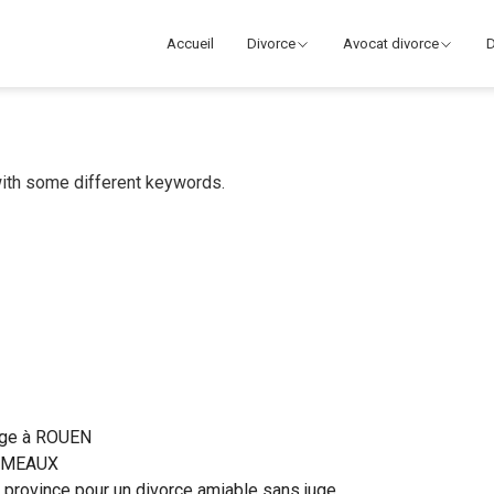
Accueil
Divorce
Avocat divorce
D
with some different keywords.
juge à ROUEN
à MEAUX
n province pour un divorce amiable sans juge