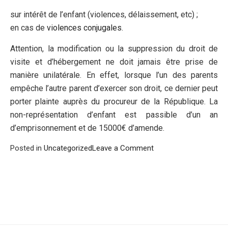
sur intérêt de l’enfant (violences, délaissement, etc) ;
en cas de
violences conjugales
.
Attention, la modification ou la suppression du droit de
visite et d’hébergement ne doit jamais être prise de
manière unilatérale. En effet, lorsque l’un des parents
empêche l’autre parent d’exercer son droit, ce dernier peut
porter plainte auprès du procureur de la République. La
non-représentation d’enfant est passible d’un an
d’emprisonnement et de 15000€ d’amende.
on
Posted in
Uncategorized
Leave a Comment
VRAI
OU
FAUX
:
Le
droit
de