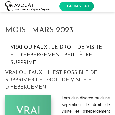
Skip
AVOCAT
01 47 04 25 40
to
Votre divorce simple et rapide
content
MOIS :
MARS 2023
VRAI OU FAUX : LE DROIT DE VISITE
ET D’HÉBERGEMENT PEUT ÊTRE
SUPPRIMÉ
VRAI OU FAUX : IL EST POSSIBLE DE
SUPPRIMER LE DROIT DE VISITE ET
D’HÉBERGEMENT
Lors d’un divorce ou d’une
séparation, le
droit de
visite et d’hébergement