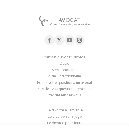
visite
et
d’hébergement
AVOCAT
peut
Votre divorce simple et rapide
être
supprimé
Cabinet d'avocat Divorce
Devis
Mes honoraires
Aide juridictionnelle
Posez votre question à un avocat
Plus de 1200 questions-réponses
Prendre rendez-vous
Le divorce à l'amiable
Le divorce sans juge
Le divorce pour faute