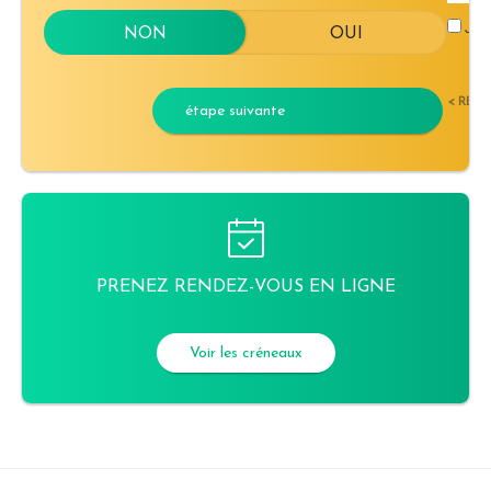
J'ac
< RET
étape suivante
PRENEZ RENDEZ-VOUS EN LIGNE
Voir les créneaux