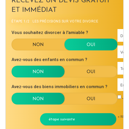
RECEVEZ UN DEVIS GRATUIT
ET IMMÉDIAT
ÉTAPE 1/2 : LES PRÉCISIONS SUR VOTRE DIVORCE
Vous souhaitez divorcer à l'amiable ?
Avez-vous des enfants en commun ?
Avez-vous des biens immobiliers en commun ?
J'ac
< RET
étape suivante