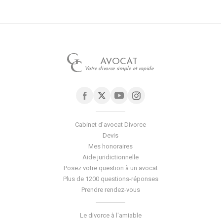
Non-
respecter
le
droit
de
visite
AVOCAT
et
Votre divorce simple et rapide
d’hébergement
peut
être
pénalisé
Cabinet d'avocat Divorce
Devis
Mes honoraires
Aide juridictionnelle
Posez votre question à un avocat
Plus de 1200 questions-réponses
Prendre rendez-vous
Le divorce à l'amiable