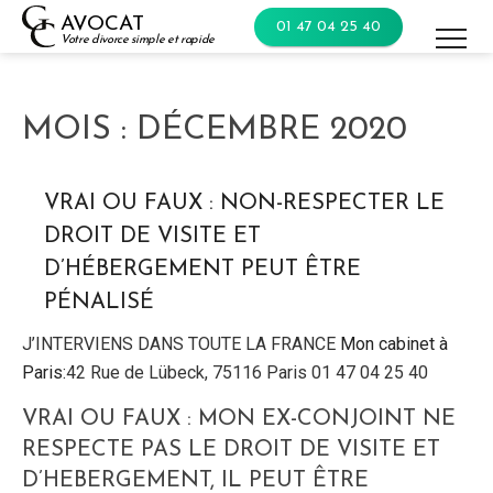
Skip
AVOCAT
01 47 04 25 40
to
Votre divorce simple et rapide
content
MOIS :
DÉCEMBRE 2020
VRAI OU FAUX : NON-RESPECTER LE
DROIT DE VISITE ET
D’HÉBERGEMENT PEUT ÊTRE
PÉNALISÉ
J’INTERVIENS DANS TOUTE LA FRANCE
Mon cabinet à
Paris:
42 Rue de Lübeck, 75116 Paris 01 47 04 25 40
VRAI OU FAUX : MON EX-CONJOINT NE
RESPECTE PAS LE DROIT DE VISITE ET
D’HEBERGEMENT, IL PEUT ÊTRE