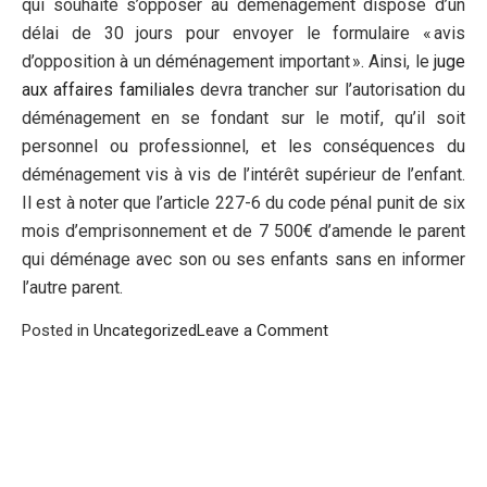
qui souhaite s’opposer au déménagement dispose d’un
délai de 30 jours pour envoyer le formulaire « avis
d’opposition à un déménagement important ». Ainsi, le
juge
aux affaires familiales
devra trancher sur l’autorisation du
déménagement en se fondant sur le motif, qu’il soit
personnel ou professionnel, et les conséquences du
déménagement vis à vis de l’intérêt supérieur de l’enfant.
Il est à noter que l’article 227-6 du code pénal punit de six
mois d’emprisonnement et de 7 500€ d’amende le parent
qui déménage avec son ou ses enfants sans en informer
l’autre parent.
on
Posted in
Uncategorized
Leave a Comment
Déménagement
et
garde
des
enfants