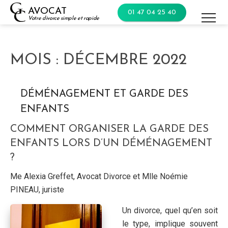
Skip
AVOCAT
01 47 04 25 40
to
Votre divorce simple et rapide
content
MOIS :
DÉCEMBRE 2022
DÉMÉNAGEMENT ET GARDE DES
ENFANTS
COMMENT ORGANISER LA GARDE DES
ENFANTS LORS D’UN DÉMÉNAGEMENT
?
Me Alexia Greffet, Avocat Divorce et Mlle Noémie
PINEAU, juriste
Un divorce, quel qu’en soit
le type, implique souvent