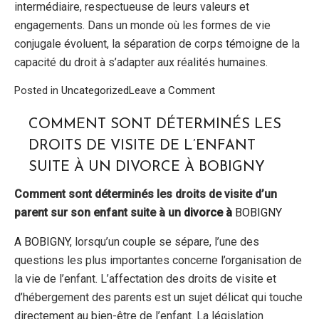
intermédiaire, respectueuse de leurs valeurs et
engagements. Dans un monde où les formes de vie
conjugale évoluent, la séparation de corps témoigne de la
capacité du droit à s’adapter aux réalités humaines.
on
Posted in
Uncategorized
Leave a Comment
Les
Avantages
COMMENT SONT DÉTERMINÉS LES
de
DROITS DE VISITE DE L’ENFANT
la
SUITE À UN DIVORCE À BOBIGNY
Séparation
de
Comment sont déterminés les droits de visite d’un
Corps
parent sur son enfant suite à un
divorce à
BOBIGNY
à
Nanterre
A
BOBIGNY
, lorsqu’un couple se sépare, l’une des
questions les plus importantes concerne l’organisation de
la vie de l’enfant. L’affectation des droits de visite et
d’hébergement des parents est un sujet délicat qui touche
directement au bien-être de l’enfant. La législation