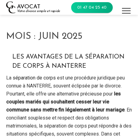
Skip
AVOCAT
01 47 04 25 40
to
Votre divorce simple et rapide
content
MOIS :
JUIN 2025
LES AVANTAGES DE LA SÉPARATION
DE CORPS À NANTERRE
La
séparation de corps
est une procédure juridique peu
connue à NANTERRE, souvent éclipsée par le divorce.
Pourtant, elle offre une alternative précieuse pour
les
couples mariés qui souhaitent cesser leur vie
commune sans mettre fin légalement à leur mariage
. En
conciliant souplesse et respect des obligations
matrimoniales, la séparation de corps peut répondre à des
situations spécifiques, souvent complexes. Dans cet