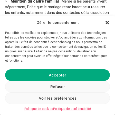
Maintien du cadre familial
: Même si les parents vivent
séparément, l’idée que le mariage reste intact peut rassurer
les enfants, notamment dans des contextes où la dissolution
du mariage serait source d’angoisse.
Gérer le consentement
Organisation claire des responsabilités parentales
:
Comme pour le
divorce sans Juge
, la séparation de corps
Pour offrir les meilleures expériences, nous utilisons des technologies
permet au juge de statuer sur des questions telles que la
telles que les cookies pour stocker et/ou accéder aux informations des
résidence des enfants, la garde partagée ou la pension
appareils. Le fait de consentir à ces technologies nous permettra de
alimentaire. Les parents bénéficient ainsi d’un cadre clair et
traiter des données telles que le comportement de navigation ou les ID
uniques sur ce site. Le fait de ne pas consentir ou de retirer son
officiel, tout en évitant les tensions qui accompagnent
consentement peut avoir un effet négatif sur certaines caractéristiques
souvent une procédure de divorce.
et fonctions.
Cette dimension humaniste et protectrice est un argument
de poids pour les familles confrontées à des crises
Accepter
conjugales.
Refuser
5. Une Procédure Accessible et Réversible
Voir les préférences
La
séparation de corps
à BOBIGNY suit une procédure
Politique de cookies
Politique de confidentialité
similaire à celle du
divorce sans Juge
, ce qui la rend