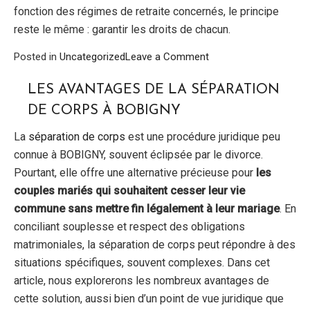
fonction des régimes de retraite concernés, le principe
reste le même : garantir les droits de chacun.
on
Posted in
Uncategorized
Leave a Comment
Comment
sont
LES AVANTAGES DE LA SÉPARATION
partagées
DE CORPS À BOBIGNY
les
pensions
La
séparation de corps
est une procédure juridique peu
de
connue à BOBIGNY, souvent éclipsée par le divorce.
retraite
Pourtant, elle offre une alternative précieuse pour
les
lors
couples mariés qui souhaitent cesser leur vie
d’un
divorce
commune sans mettre fin légalement à leur mariage
. En
à
conciliant souplesse et respect des obligations
Bobigny
matrimoniales, la séparation de corps peut répondre à des
situations spécifiques, souvent complexes. Dans cet
article, nous explorerons les nombreux avantages de
cette solution, aussi bien d’un point de vue juridique que