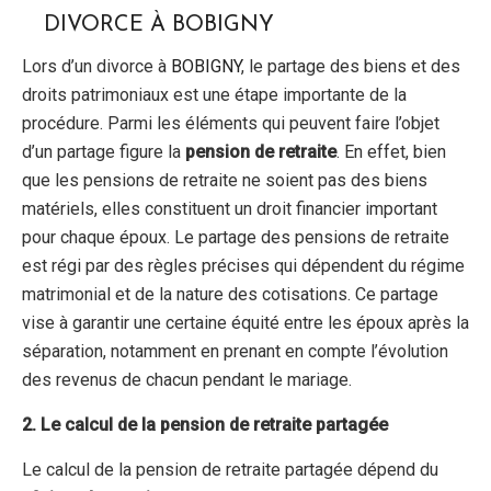
les
DIVORCE À BOBIGNY
droits
de
Lors d’un divorce à
BOBIGNY
, le partage des biens et des
visite
droits patrimoniaux est une étape importante de la
de
l’enfant
procédure. Parmi les éléments qui peuvent faire l’objet
suite
d’un partage figure la
pension de retraite
. En effet, bien
à
que les pensions de retraite ne soient pas des biens
un
matériels, elles constituent un droit financier important
divorce
pour chaque époux. Le partage des pensions de retraite
à
est régi par des règles précises qui dépendent du régime
Bobigny
matrimonial et de la nature des cotisations. Ce partage
vise à garantir une certaine équité entre les époux après la
séparation, notamment en prenant en compte l’évolution
des revenus de chacun pendant le mariage.
2. Le calcul de la pension de retraite partagée
Le calcul de la pension de retraite partagée dépend du