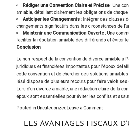
Rédiger une Convention Claire et Précise
: Une con
amiable
, détaillant clairement les obligations de chaque
Anticiper les Changements
: Intégrer des clauses d
changements significatifs dans les circonstances de l’un
Maintenir une Communication Ouverte
: Une commu
faciliter la résolution amiable des différends et éviter l
Conclusion
Le non-respect de la convention de
divorce amiable à P
juridiques et financières importantes pour l’époux défail
cette convention et de chercher des solutions amiables 
lésé dispose de plusieurs recours pour faire valoir ses 
Lors d’un
divorce amiable
, une rédaction claire de la c
époux sont essentielles pour éviter les conflits et ass
on
Posted in
Uncategorized
Leave a Comment
Non-
Respect
LES AVANTAGES FISCAUX D
de