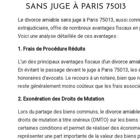
SANS JUGE À PARIS 75013
la
Convention
Le divorce amiable sans juge à Paris 75013,
aussi conn
de
extrajudiciaire, offre de nombreux avantages fiscaux en p
Divorce
Voici une analyse détaillée de ces avantages :
Amiable
à
1. Frais de Procédure Réduits
Paris
(75012)
L’un des principaux avantages fiscaux d’un
divorce amia
:
En évitant le passage devant le juge à
Paris 75013,
les 
Conséquenc
honoraires d’avocats. Le recours à un notaire, bien que 
et
reste généralement moins coûteux que les frais associ
Recours
2. Exonération des Droits de Mutation
Lors du partage des biens communs, le
divorce amiable
droits de mutation à titre onéreux (DMTO) sur les biens
certaines conditions et permet de réaliser des économie
représenter une part importante de la valeur des biens 