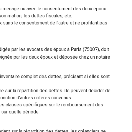
du ménage ou avec le consentement des deux époux.
nsommation, les dettes fiscales, etc.
x sans le consentement de l’autre et ne profitant pas
igée par les avocats des époux
à Paris (75007),
doit
t signée par les deux époux et déposée chez un notaire
 inventaire complet des dettes, précisant si elles sont
e sur la répartition des dettes. Ils peuvent décider de
onction d’autres critères convenus.
des clauses spécifiques sur le remboursement des
sur quelle période.
dent sur la répartition des dettes, les créanciers ne