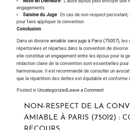
Mise en Demeure
: L’autre époux peut envoyer une 
engagements.
Saisine du Juge
: En cas de non-respect persistant, l
pour faire appliquer la convention.
Conclusion
Dans un
divorce amiable
sans juge
à Paris (75007),
les 
répertoriées et réparties dans la convention de divorce.
elle constitue un engagement entre les époux pour la g
rédaction claire de la convention sont essentielles pour 
harmonieuse. Il est recommandé de consulter un avocat
que la répartition des dettes est équitable et conforme à 
on
Posted in
Uncategorized
Leave a Comment
Traitement
des
NON-RESPECT DE LA CONV
Dettes
AMIABLE À PARIS (75012) 
dans
le
RECOURS