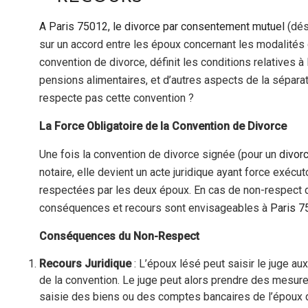
Divorce
Amiable
A Paris 75012, le divorce par consentement mutuel
(dé
sans
sur un accord entre les époux concernant les modalités 
Juge
convention de divorce, définit les conditions relatives à 
à
pensions alimentaires, et d’autres aspects de la séparat
Paris
respecte pas cette convention ?
75007
La Force Obligatoire de la Convention de Divorce
Une fois la convention de divorce signée (pour un
divor
notaire, elle devient un acte juridique ayant force exécu
respectées par les deux époux. En cas de non-respect de
conséquences et recours sont envisageables à
Paris 7
Conséquences du Non-Respect
Recours Juridique
: L’époux lésé peut saisir le juge au
de la convention. Le juge peut alors prendre des mesures
saisie des biens ou des comptes bancaires de l’époux d