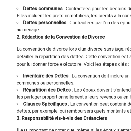
Dettes communes
: Contractées pour les besoins 
Elles incluent les prêts immobiliers, les crédits à la co
Dettes personnelles
: Contractées par l’un des épou
au ménage.
2. Rédaction de la Convention de Divorce
La convention de divorce lors d’un
divorce sans juge,
réd
détailler la répartition des dettes. Cette convention es
pour lui donner force exécutoire. Voici les étapes clés :
Inventaire des Dettes
: La convention doit inclure un
communes ou personnelles.
Répartition des Dettes
: Les époux doivent s’entendr
les partager proportionnellement à leurs revenus ou en f
Clauses Spécifiques
: La convention peut contenir 
dettes, par exemple, qui remboursera quels montants et 
3. Responsabilité vis-à-vis des Créanciers
Il est important de noter que, même si les époux s’enten