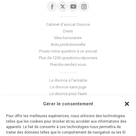
Cabinet d'avocat Divorce
Devis
Mes honoraires
Aide juridictionnelle
Posez votre question à un avocat
Plus de 1200 questions-réponses
Prendre rendez-vous
Le divorce à l'amiable
Le divorce sans juge
Le divorce pour faute
Le divorce accepté
Gérer le consentement
L'altération du lien conjugal
La séparation de corps
Pour offrir les meilleures expériences, nous utilisons des technologies
Les violences conjugales
telles que les cookies pour stocker et/ou accéder aux informations des
appareils. Le fait de consentir à ces technologies nous permettra de
traiter des données telles que le comportement de navigation ou les ID