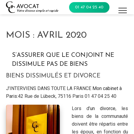
Skip
AVOCAT
01 47 04 25 40
to
Votre divorce simple et rapide
content
MOIS :
AVRIL 2020
S’ASSURER QUE LE CONJOINT NE
DISSIMULE PAS DE BIENS
BIENS DISSIMULÉS ET DIVORCE
J’INTERVIENS DANS TOUTE LA FRANCE
Mon cabinet à
Paris:
42 Rue de Lübeck, 75116 Paris 01 47 04 25 40
Lors d’
un divorce
, les
biens de la communauté
doivent être répartis entre
les époux, en fonction du