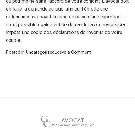
du patrimoine sans l’accord de votre conjoint. L’avocat doit
en faire la demande au juge, afin qu’il émette une
ordonnance imposant la mise en place d’une expertise.
Il est possible également de demander aux
services des
impôts
une copie des déclarations de revenus de votre
couple.
on
Posted in
Uncategorized
Leave a Comment
S’assurer
que
le
conjoint
ne
dissimule
pas
de
biens
AVOCAT
Votre divorce simple et rapide