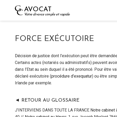
Skip
AVOCAT
to
Votre divorce simple et rapide
content
FORCE EXÉCUTOIRE
Décision de justice
dont l’exécution peut être demandée 
Certains actes (notariés ou administratifs) peuvent avoi
dans l’Etat au sein duquel il a été prononcé. Pour être va
déclaré exécutoire (
procédure d’exequatur
) ou être si
Irlande par exemple.
◄ RETOUR AU GLOSSAIRE
J’INTERVIENS DANS TOUTE LA FRANCE
Notre cabinet 
40 //
Notre cabinet au Havre
: 1, rue Joseph Morlent 76