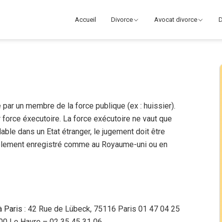
Accueil
Divorce
Avocat divorce
D
par un membre de la force publique (ex : huissier).
r force éxecutoire. La force exécutoire ne vaut que
lable dans un Etat étranger, le jugement doit être
mplement enregistré comme au Royaume-uni ou en
à Paris
: 42 Rue de Lübeck, 75116 Paris 01 47 04 25
600 Le Havre – 02 35 45 31 06