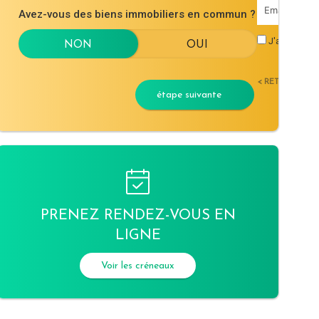
Avez-vous des biens immobiliers en commun ?
J'accepte l
< RETOUR
étape suivante
PRENEZ RENDEZ-VOUS EN
LIGNE
Voir les créneaux