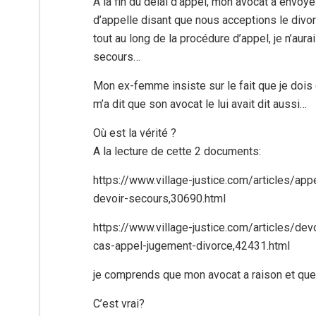
A la fin du délai d’appel, mon avocat a envoyé
d’appelle disant que nous acceptions le divor
tout au long de la procédure d’appel, je n’aura
secours…
Mon ex-femme insiste sur le fait que je dois c
m’a dit que son avocat le lui avait dit aussi…
Où est la vérité ?
A la lecture de cette 2 documents:
https://www.village-justice.com/articles/app
devoir-secours,30690.html
https://www.village-justice.com/articles/de
cas-appel-jugement-divorce,42431.html
je comprends que mon avocat a raison et que je
C’est vrai?