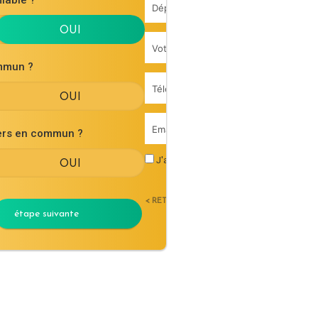
mmun ?
iers en commun ?
J'accepte les
conditions générales d'uti
< RETOUR
étape suivante