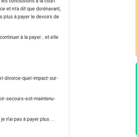
 les conclusions a la court
ce et m’a dit que dorénavant,
is plus à payer le devoirs de
ontinuer à la payer… et elle
el-divorce-quel-impact-sur-
voir-secours-est-maintenu-
 n’ai pas à payer plus .. .