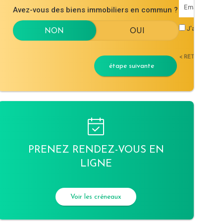
Avez-vous des biens immobiliers en commun ?
J'accepte l
< RETOUR
étape suivante
PRENEZ RENDEZ-VOUS EN
LIGNE
Voir les créneaux