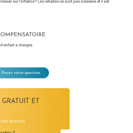
exer sur l’inflation? Les retraites ne sont pas indexées et il est
COMPENSATOIRE
 d enfant a charges
Posez votre question
 GRATUIT ET
VOTRE DIVORCE
iable ?