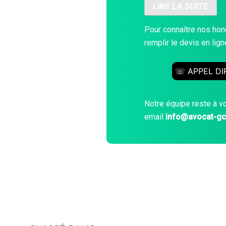
LIRE LA SUITE
Pour connaître nos hono
remplir le devis en li
☏ APPEL DI
Notre équipe reste à v
email
info@avocat-g