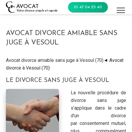
Skip
AVOCAT
01 47 04 25 40
to
Votre divorce simple et rapide
content
AVOCAT DIVORCE AMIABLE SANS
JUGE À VESOUL
Avocat divorce amiable sans juge à Vesoul (70)
◄ Avocat
divorce à Vesoul (70)
LE DIVORCE SANS JUGE À VESOUL
La nouvelle procédure de
divorce sans juge
s’applique dans le cadre
d’un divorce
par consentement mutuel,
plus communément