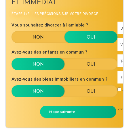
ET IMMÉDIAT
ÉTAPE 1/2 : LES PRÉCISIONS SUR VOTRE DIVORCE
Vous souhaitez divorcer à l'amiable ?
Avez-vous des enfants en commun ?
Avez-vous des biens immobiliers en commun ?
J'ac
< RET
étape suivante