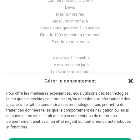
Cabinet d'avocat Divorce
Devis
Mes honoraires
Aide juridictionnelle
Posez votre question à un avocat
Plus de 1200 questions-réponses
Prendre rendez-vous
Le divorce à l'amiable
Le divorce sans juge
Le divorce pour faute
Le divorce accepté
Gérer le consentement
L'altération du lien conjugal
La séparation de corps
Pour offrir les meilleures expériences, nous utilisons des technologies
Les violences conjugales
telles que les cookies pour stocker et/ou accéder aux informations des
appareils. Le fait de consentir à ces technologies nous permettra de
traiter des données telles que le comportement de navigation ou les ID
Le blog du cabinet
uniques sur ce site. Le fait de ne pas consentir ou de retirer son
consentement peut avoir un effet négatif sur certaines caractéristiques
Glossaire
et fonctions.
La pension alimentaire
Mentions légales