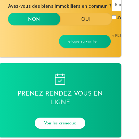
Avez-vous des biens immobiliers en commun ?
J'accepte l
< RETOUR
étape suivante
PRENEZ RENDEZ-VOUS EN
LIGNE
Voir les créneaux