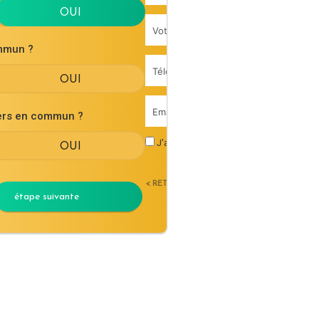
mmun ?
iers en commun ?
J'accepte les
conditions générales d'uti
< RETOUR
étape suivante