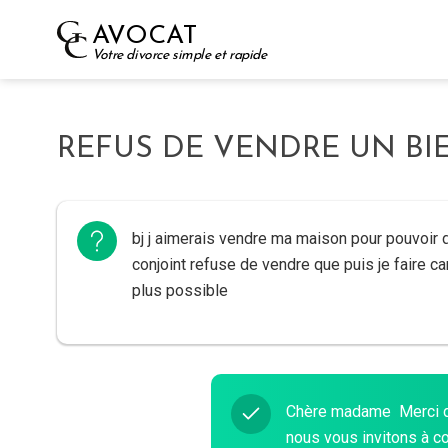
Skip
AVOCAT
to
Votre divorce simple et rapide
content
REFUS DE VENDRE UN B
bj j aimerais vendre ma maison pour pouvoir d
conjoint refuse de vendre que puis je faire c
plus possible
Chère madame Merci de
nous vous invitons à c