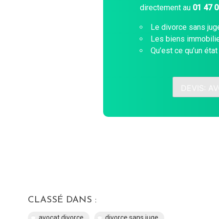
directement au
01 47 
Le divorce sans juge
Les biens immobilie
Qu’est ce qu’un état 
DEVIS: A
CLASSÉ DANS :
avocat divorce
divorce sans juge