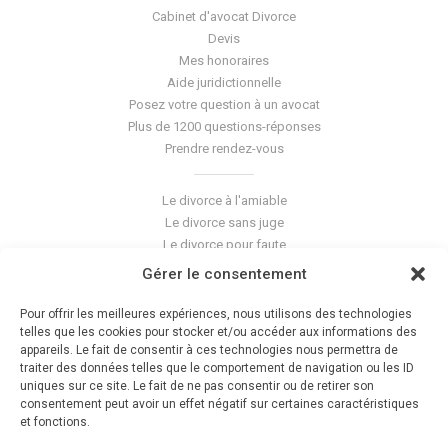
Cabinet d'avocat Divorce
Devis
Mes honoraires
Aide juridictionnelle
Posez votre question à un avocat
Plus de 1200 questions-réponses
Prendre rendez-vous
Le divorce à l'amiable
Le divorce sans juge
Le divorce pour faute
Le divorce accepté
Gérer le consentement
L'altération du lien conjugal
La séparation de corps
Pour offrir les meilleures expériences, nous utilisons des technologies
Les violences conjugales
telles que les cookies pour stocker et/ou accéder aux informations des
appareils. Le fait de consentir à ces technologies nous permettra de
traiter des données telles que le comportement de navigation ou les ID
Le blog du cabinet
uniques sur ce site. Le fait de ne pas consentir ou de retirer son
consentement peut avoir un effet négatif sur certaines caractéristiques
Glossaire
et fonctions.
La pension alimentaire