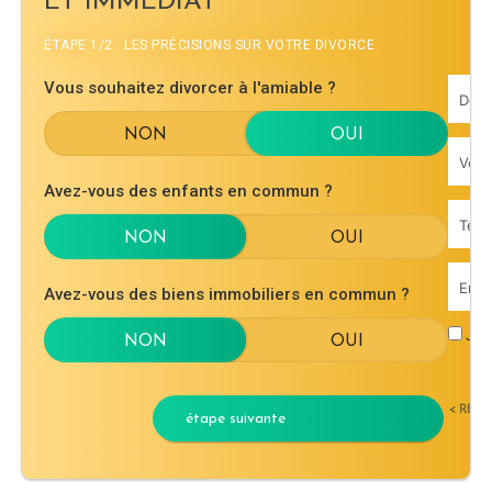
ET IMMÉDIAT
ÉTAPE 1/2 : LES PRÉCISIONS SUR VOTRE DIVORCE
Vous souhaitez divorcer à l'amiable ?
Avez-vous des enfants en commun ?
Avez-vous des biens immobiliers en commun ?
J'ac
< RET
étape suivante