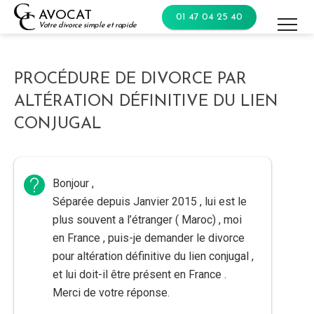
Skip
AVOCAT
01 47 04 25 40
to
Votre divorce simple et rapide
content
PROCÉDURE DE DIVORCE PAR
ALTÉRATION DÉFINITIVE DU LIEN
CONJUGAL
Bonjour ,
Séparée depuis Janvier 2015 , lui est le
plus souvent a l’étranger ( Maroc) , moi
en France , puis-je demander le divorce
pour altération définitive du lien conjugal ,
et lui doit-il être présent en France .
Merci de votre réponse.