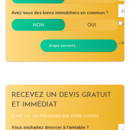
Avez-vous des biens immobiliers en commun ?
J'ac
< RET
étape suivante
RECEVEZ UN DEVIS GRATUIT
ET IMMÉDIAT
ÉTAPE 1/2 : LES PRÉCISIONS SUR VOTRE DIVORCE
Vous souhaitez divorcer à l'amiable ?