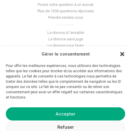
Posez votre question à un avocat
Plus de 1200 questions-réponses
Prendre rendez-vous
Le divorce à l'amiable
Le divorce sans juge
Le divorce pour faute
Le divorce accepté
Gérer le consentement
L'altération du lien conjugal
La séparation de corps
Pour offrir les meilleures expériences, nous utilisons des technologies
Les violences conjugales
telles que les cookies pour stocker et/ou accéder aux informations des
appareils. Le fait de consentir à ces technologies nous permettra de
traiter des données telles que le comportement de navigation ou les ID
Le blog du cabinet
uniques sur ce site. Le fait de ne pas consentir ou de retirer son
consentement peut avoir un effet négatif sur certaines caractéristiques
Glossaire
et fonctions.
La pension alimentaire
Mentions légales
Déontologie
Accepter
Crédits
Politique de confidentialité
Refuser