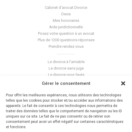
Cabinet d'avocat Divorce
Devis
Mes honoraires
Aide juridictionnelle
Posez votre question à un avocat
Plus de 1200 questions-réponses
Prendre rendez-vous
Le divorce à l'amiable
Le divorce sans juge
Le divorce pour faute
Le divorce accepté
Gérer le consentement
L'altération du lien conjugal
La séparation de corps
Pour offrir les meilleures expériences, nous utilisons des technologies
Les violences conjugales
telles que les cookies pour stocker et/ou accéder aux informations des
appareils. Le fait de consentir à ces technologies nous permettra de
traiter des données telles que le comportement de navigation ou les ID
Le blog du cabinet
uniques sur ce site. Le fait de ne pas consentir ou de retirer son
consentement peut avoir un effet négatif sur certaines caractéristiques
Glossaire
et fonctions.
La pension alimentaire