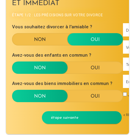
ET IMMÉDIAT
ÉTAPE 1/2 : LES PRÉCISIONS SUR VOTRE DIVORCE
Vous souhaitez divorcer à l'amiable ?
Avez-vous des enfants en commun ?
Avez-vous des biens immobiliers en commun ?
J'ac
< RET
étape suivante