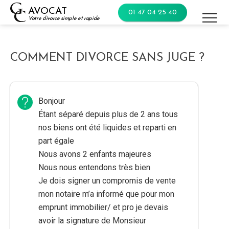
Skip
AVOCAT
01 47 04 25 40
to
Votre divorce simple et rapide
content
COMMENT DIVORCE SANS JUGE ?
Bonjour
Étant séparé depuis plus de 2 ans tous
nos biens ont été liquides et reparti en
part égale
Nous avons 2 enfants majeures
Nous nous entendons très bien
Je dois signer un compromis de vente
mon notaire m’a informé que pour mon
emprunt immobilier/ et pro je devais
avoir la signature de Monsieur