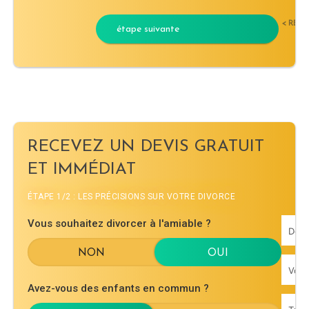
< RET
étape suivante
RECEVEZ UN DEVIS GRATUIT
ET IMMÉDIAT
ÉTAPE 1/2 : LES PRÉCISIONS SUR VOTRE DIVORCE
Vous souhaitez divorcer à l'amiable ?
Avez-vous des enfants en commun ?