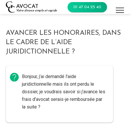
Skip
AVOCAT
01 47 04 25 40
to
Votre divorce simple et rapide
content
AVANCER LES HONORAIRES, DANS
LE CADRE DE L’AIDE
JURIDICTIONNELLE ?
Bonjour, j’ai demandé l’aide
juridictionnelle mais ils ont perdu le
dossier, je voudrais savoir si j’avance les
frais d’avocat serais-je remboursée par
la suite ?