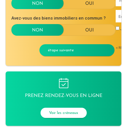
Avez-vous des biens immobiliers en commun ?
J'ac
< RET
étape suivante
PRENEZ RENDEZ-VOUS EN LIGNE
Voir les créneaux