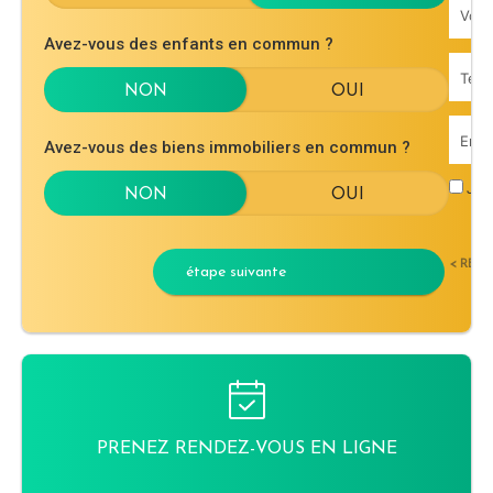
Avez-vous des enfants en commun ?
Avez-vous des biens immobiliers en commun ?
J'ac
< RET
étape suivante
PRENEZ RENDEZ-VOUS EN LIGNE