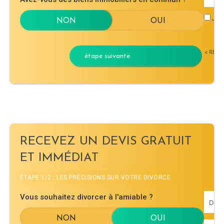
J'ac
< RET
étape suivante
RECEVEZ UN DEVIS GRATUIT
ET IMMÉDIAT
ÉTAPE 1/2 : LES PRÉCISIONS SUR VOTRE DIVORCE
Vous souhaitez divorcer à l'amiable ?