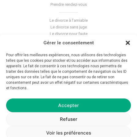
Prendre rendez-vous
Le divorce à l'amiable
Le divorce sans juge
Le divorce pour faute
Le divorce accepté
Gérer le consentement
L'altération du lien conjugal
La séparation de corps
Pour offrir les meilleures expériences, nous utilisons des technologies
telles que les cookies pour stocker et/ou accéder aux informations des
Les violences conjugales
appareils. Le fait de consentir à ces technologies nous permettra de
traiter des données telles que le comportement de navigation ou les ID
Le blog du cabinet
uniques sur ce site. Le fait de ne pas consentir ou de retirer son
consentement peut avoir un effet négatif sur certaines caractéristiques
Glossaire
et fonctions.
La pension alimentaire
Mentions légales
Déontologie
Accepter
Crédits
Politique de confidentialité
Refuser
Voir les préférences