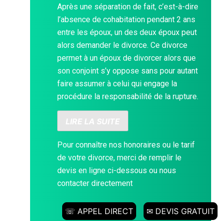
Après une séparation de fait, c’est-à-dire
l’absence de cohabitation pendant 2 ans
entre les époux, un des deux époux peut
alors demander le divorce. Ce divorce
permet à un époux de divorcer alors que
son conjoint s’y oppose sans pour autant
faire assumer à celui qui engage la
procédure la responsabilité de la rupture.
LIRE LA SUITE
Pour connaître nos honoraires ou le tarif
de votre divorce, merci de remplir le
devis en ligne ci-dessous ou nous
contacter directement
☏ APPEL DIRECT
✉ DEVIS GRATUIT