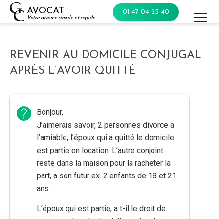
Skip
AVOCAT
01 47 04 25 40
to
Votre divorce simple et rapide
content
REVENIR AU DOMICILE CONJUGAL
APRÈS L’AVOIR QUITTÉ
Bonjour,
J’aimerais savoir, 2 personnes divorce a
l’amiable, l’époux qui a quitté le domicile
est partie en location. L’autre conjoint
reste dans la maison pour la racheter la
part, a son futur ex. 2 enfants de 18 et 21
ans.
L’époux qui est partie, a t-il le droit de