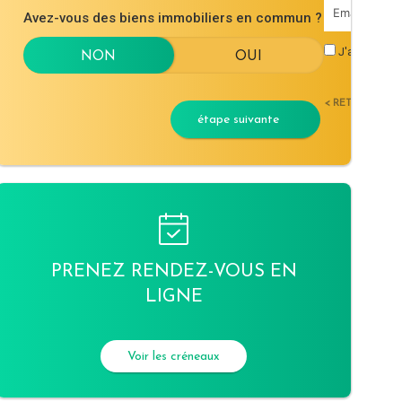
Avez-vous des biens immobiliers en commun ?
J'accepte l
< RETOUR
étape suivante
PRENEZ RENDEZ-VOUS EN
LIGNE
Voir les créneaux