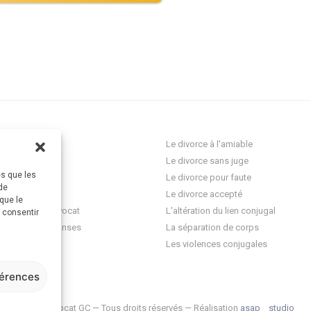
ocat Divorce
Le divorce à l'amiable
Le divorce sans juge
es que les
res
Le divorce pour faute
de
onnelle
Le divorce accepté
que le
question à un avocat
L'altération du lien conjugal
s consentir
 questions-réponses
La séparation de corps
ez-vous
Les violences conjugales
férences
© 2026 Avocat GC — Tous droits réservés — Réalisation
asap__studio