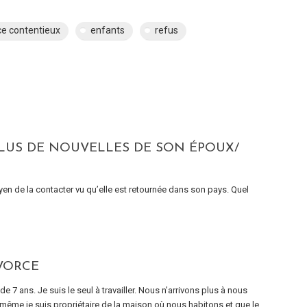
ce contentieux
enfants
refus
LUS DE NOUVELLES DE SON ÉPOUX/
oyen de la contacter vu qu’elle est retournée dans son pays. Quel
VORCE
e 7 ans. Je suis le seul à travailler. Nous n’arrivons plus à nous
même je suis propriétaire de la maison où nous habitons et que le