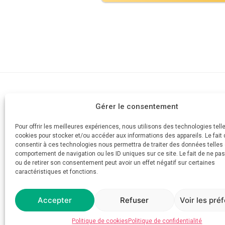
Cabinet d'av
Gérer le consentement
AVOCAT
Devis
Votre divorce simple et rapide
Pour offrir les meilleures expériences, nous utilisons des technologies tell
Mes honorai
cookies pour stocker et/ou accéder aux informations des appareils. Le fait 
Aide juridicti
consentir à ces technologies nous permettra de traiter des données telles 
Posez votre 
comportement de navigation ou les ID uniques sur ce site. Le fait de ne pa
ou de retirer son consentement peut avoir un effet négatif sur certaines
Plus de 1200
caractéristiques et fonctions.
Prendre rend
Accepter
Refuser
Voir les pré
Politique de cookies
Politique de confidentialité