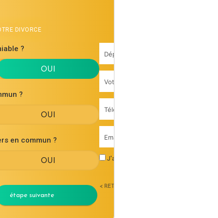
VOTRE DIVORCE
iable ?
mmun ?
iers en commun ?
J'accepte les
conditions générales d'uti
< RETOUR
étape suivante