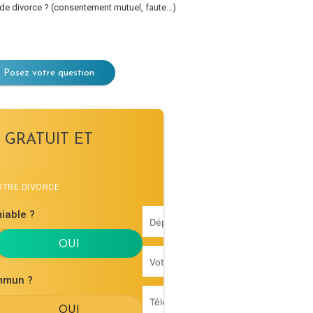
e de divorce ? (consentement mutuel, faute…)
Posez votre question
 GRATUIT ET
VOTRE DIVORCE
iable ?
mmun ?