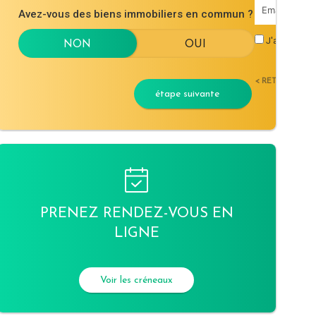
Avez-vous des biens immobiliers en commun ?
J'accepte l
< RETOUR
étape suivante
PRENEZ RENDEZ-VOUS EN
LIGNE
Voir les créneaux