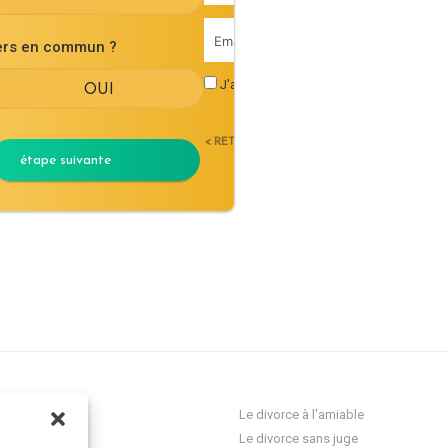
iers en commun ?
J'accepte les
conditions générales d'uti
< RETOUR
étape suivante
ocat Divorce
Le divorce à l'amiable
Le divorce sans juge