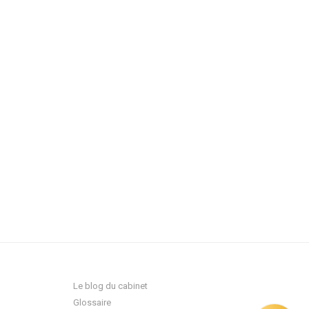
lisation
.
Recevoir mon devis
Le blog du cabinet
Glossaire