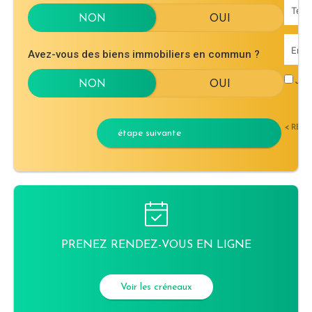
Avez-vous des biens immobiliers en commun ?
J'ac
< RET
étape suivante
PRENEZ RENDEZ-VOUS EN LIGNE
Voir les créneaux