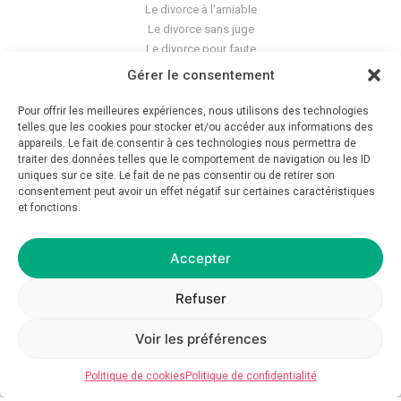
Le divorce à l'amiable
Le divorce sans juge
Le divorce pour faute
Le divorce accepté
Gérer le consentement
L'altération du lien conjugal
La séparation de corps
Pour offrir les meilleures expériences, nous utilisons des technologies
Les violences conjugales
telles que les cookies pour stocker et/ou accéder aux informations des
appareils. Le fait de consentir à ces technologies nous permettra de
traiter des données telles que le comportement de navigation ou les ID
Le blog du cabinet
uniques sur ce site. Le fait de ne pas consentir ou de retirer son
consentement peut avoir un effet négatif sur certaines caractéristiques
Glossaire
et fonctions.
La pension alimentaire
Mentions légales
Déontologie
Accepter
Crédits
Politique de confidentialité
Refuser
Voir les préférences
© 2026 Avocat GC — Tous droits réservés — Réalisation
asap__studio
Politique de cookies
Politique de confidentialité