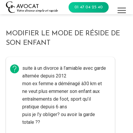
Skip
AVOCAT
01 47 04 25 40
to
Votre divorce simple et rapide
content
MODIFIER LE MODE DE RÉSIDE DE
SON ENFANT
suite à un divorce à l’amiable avec garde
alternée depuis 2012
mon ex femme a déménagé à30 km et
ne veut plus emmener son enfant aux
entraînements de foot, sport qu’il
pratique depuis 6 ans
puis je l’y obliger? ou avoir la garde
totale ??