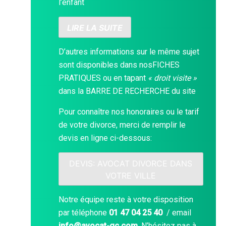
l’enfant
LIRE LA SUITE
D’autres informations sur le même sujet
sont disponibles dans nos
FICHES
PRATIQUES
ou en tapant
« droit visite »
dans la
BARRE DE RECHERCHE
du site
Pour connaître nos honoraires ou le tarif
de votre divorce, merci de remplir le
devis en ligne ci-dessous:
DEVIS: AVOCAT DIVORCE DANS
VOTRE VILLE
Notre équipe reste à votre disposition
par téléphone
01 47 04 25 40
/ email
info@avocat-gc.com
. N’hésitez pas à