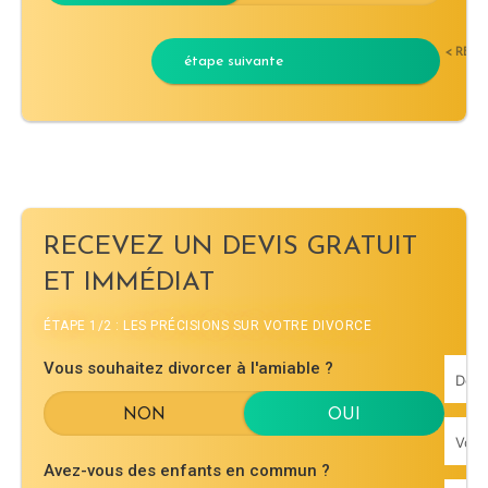
< RET
étape suivante
RECEVEZ UN DEVIS GRATUIT
ET IMMÉDIAT
ÉTAPE 1/2 : LES PRÉCISIONS SUR VOTRE DIVORCE
Vous souhaitez divorcer à l'amiable ?
Avez-vous des enfants en commun ?