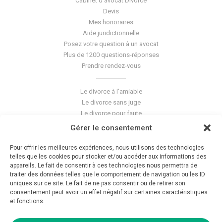
Cabinet d'avocat Divorce
Devis
Mes honoraires
Aide juridictionnelle
Posez votre question à un avocat
Plus de 1200 questions-réponses
Prendre rendez-vous
Le divorce à l'amiable
Le divorce sans juge
Le divorce pour faute
Le divorce accepté
Gérer le consentement
L'altération du lien conjugal
La séparation de corps
Pour offrir les meilleures expériences, nous utilisons des technologies
Les violences conjugales
telles que les cookies pour stocker et/ou accéder aux informations des
appareils. Le fait de consentir à ces technologies nous permettra de
traiter des données telles que le comportement de navigation ou les ID
Le blog du cabinet
uniques sur ce site. Le fait de ne pas consentir ou de retirer son
consentement peut avoir un effet négatif sur certaines caractéristiques
Glossaire
et fonctions.
La pension alimentaire
Mentions légales