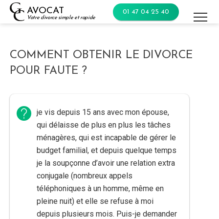
Skip
AVOCAT
01 47 04 25 40
to
Votre divorce simple et rapide
content
COMMENT OBTENIR LE DIVORCE
POUR FAUTE ?
je vis depuis 15 ans avec mon épouse,
qui délaisse de plus en plus les tâches
ménagères, qui est incapable de gérer le
budget familial, et depuis quelque temps
je la soupçonne d’avoir une relation extra
conjugale (nombreux appels
téléphoniques à un homme, même en
pleine nuit) et elle se refuse à moi
depuis plusieurs mois. Puis-je demander