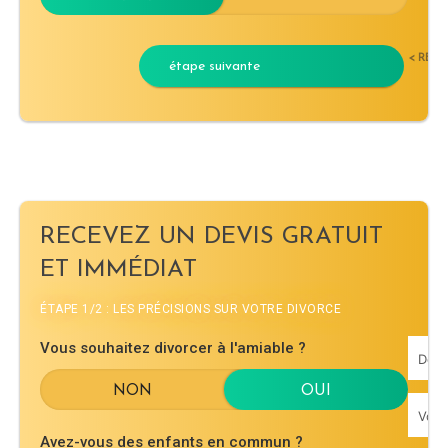
< RET
étape suivante
RECEVEZ UN DEVIS GRATUIT
ET IMMÉDIAT
ÉTAPE 1/2 : LES PRÉCISIONS SUR VOTRE DIVORCE
Vous souhaitez divorcer à l'amiable ?
Avez-vous des enfants en commun ?