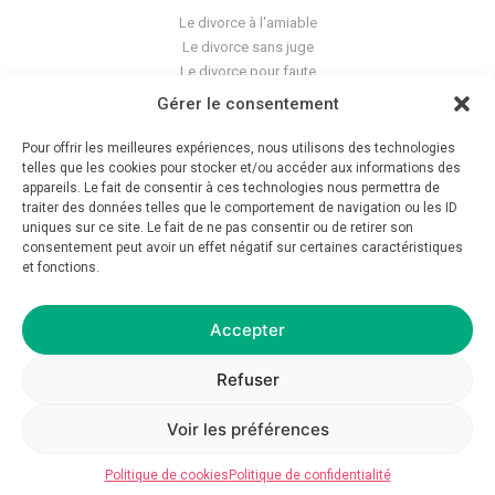
Le divorce à l'amiable
Le divorce sans juge
Le divorce pour faute
Le divorce accepté
Gérer le consentement
L'altération du lien conjugal
La séparation de corps
Pour offrir les meilleures expériences, nous utilisons des technologies
Les violences conjugales
telles que les cookies pour stocker et/ou accéder aux informations des
appareils. Le fait de consentir à ces technologies nous permettra de
traiter des données telles que le comportement de navigation ou les ID
Le blog du cabinet
uniques sur ce site. Le fait de ne pas consentir ou de retirer son
consentement peut avoir un effet négatif sur certaines caractéristiques
Glossaire
et fonctions.
La pension alimentaire
Mentions légales
Déontologie
Accepter
Crédits
Politique de confidentialité
Refuser
Voir les préférences
© 2026 Avocat GC — Tous droits réservés — Réalisation
asap__studio
Politique de cookies
Politique de confidentialité