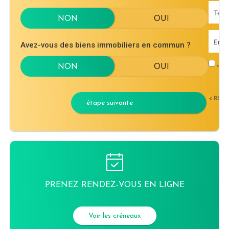
Avez-vous des biens immobiliers en commun ?
J'ac
< RET
étape suivante
PRENEZ RENDEZ-VOUS EN LIGNE
Voir les créneaux