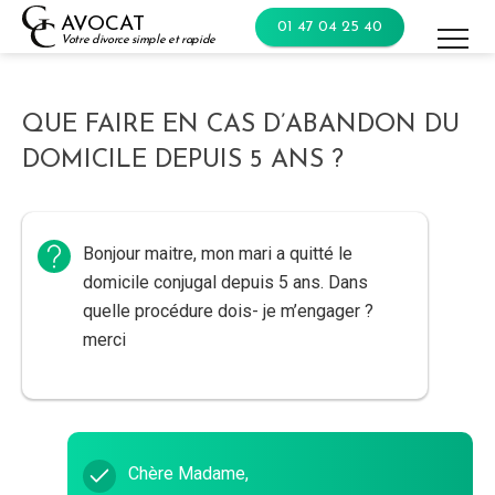
Skip
AVOCAT
01 47 04 25 40
to
Votre divorce simple et rapide
content
QUE FAIRE EN CAS D’ABANDON DU
DOMICILE DEPUIS 5 ANS ?
Bonjour maitre, mon mari a quitté le
domicile conjugal depuis 5 ans. Dans
quelle procédure dois- je m’engager ?
merci
Chère Madame,