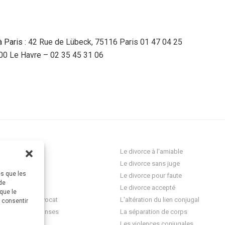
à Paris
: 42 Rue de Lübeck, 75116 Paris 01 47 04 25
600 Le Havre – 02 35 45 31 06
ocat Divorce
Le divorce à l'amiable
Le divorce sans juge
es que les
res
Le divorce pour faute
de
onnelle
Le divorce accepté
que le
question à un avocat
L'altération du lien conjugal
s consentir
 questions-réponses
La séparation de corps
ez-vous
Les violences conjugales