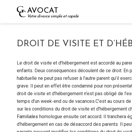
Skip
AVOCAT
to
Votre divorce simple et rapide
content
DROIT DE VISITE ET D’H
Le droit de visite et d’hébergement est accordé au paren
enfants. Deux conséquences découlent de ce droit. En pre
habituelle ne peut pas refuser à l’autre parent qu’il exe
grave. Il peut en effet être condamné pour non présentati
droit de visite et d’hébergement n’est pas obligé de l’exe
temps d’un week-end ou de vacances.C’est au cours de
sur les conditions du droit de visite et d’hébergement c
Familiales
homologue ensuite cet accord. Il tranchera ég
d’hébergement en cas de désaccord des parents. Il peu
parents peuvent modifier les conditions du droit de visi