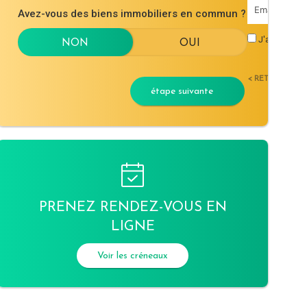
Avez-vous des biens immobiliers en commun ?
J'accepte l
< RETOUR
étape suivante
PRENEZ RENDEZ-VOUS EN
LIGNE
Voir les créneaux