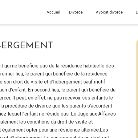
Accueil
Divorce
Avocat divorce
D
ÉBERGEMENT
t qui ne bénéficie pas de la résidence habituelle des
mier lieu, le parent qui bénéficie de la résidence
rce son droit de visite et d’hébergement sauf motif
on d’enfant. En second lieu, le parent qui bénéficie du
rcer. Il peut, en effet, ne pas recevoir ses enfants le
 la
procédure de divorce
que les parents s’accordent
hez lequel l’enfant ne réside pas. Le
Juge aux Affaires
alement les conditions du droit de visite et
t également opter pour une résidence alternée.Les
te et d’hébergement. Le non respect de ce droit est