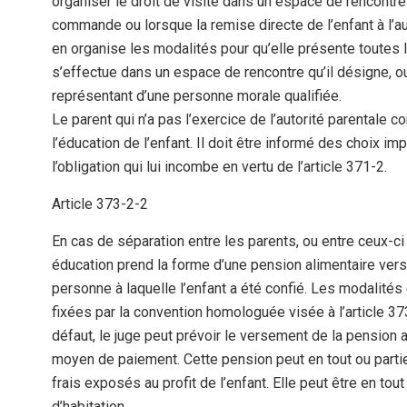
organiser le droit de visite dans un espace de rencontre 
commande ou lorsque la remise directe de l’enfant à l’au
en organise les modalités pour qu’elle présente toutes l
s’effectue dans un espace de rencontre qu’il désigne, ou
représentant d’une personne morale qualifiée.
Le parent qui n’a pas l’exercice de l’autorité parentale co
l’éducation de l’enfant. Il doit être informé des choix impo
l’obligation qui lui incombe en vertu de l’article 371-2.
Article 373-2-2
En cas de séparation entre les parents, ou entre ceux-ci e
éducation prend la forme d’une pension alimentaire versée,
personne à laquelle l’enfant a été confié. Les modalités
fixées par la convention homologuée visée à l’article 373
défaut, le juge peut prévoir le versement de la pension a
moyen de paiement. Cette pension peut en tout ou partie
frais exposés au profit de l’enfant. Elle peut être en tou
d’habitation.