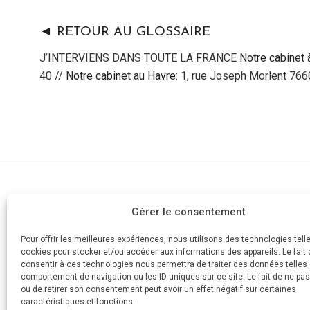
◄ RETOUR AU GLOSSAIRE
J’INTERVIENS DANS TOUTE LA FRANCE
Notre cabinet 
40 //
Notre cabinet au Havre
: 1, rue Joseph Morlent 76
Cabinet d'av
Gérer le consentement
AVOCAT
Devis
Votre divorce simple et rapide
Pour offrir les meilleures expériences, nous utilisons des technologies tell
Mes honorai
cookies pour stocker et/ou accéder aux informations des appareils. Le fait 
Aide juridicti
consentir à ces technologies nous permettra de traiter des données telles 
Posez votre 
comportement de navigation ou les ID uniques sur ce site. Le fait de ne pa
ou de retirer son consentement peut avoir un effet négatif sur certaines
Plus de 1200
caractéristiques et fonctions.
Prendre rend