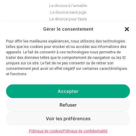
Le divorce à l'amiable
Le divorce sans juge
Le divorce pour faute
Le divorce accepté
Gérer le consentement
L'altération du lien conjugal
La séparation de corps
Pour offrir les meilleures expériences, nous utilisons des technologies
Les violences conjugales
telles que les cookies pour stocker et/ou accéder aux informations des
appareils. Le fait de consentir à ces technologies nous permettra de
traiter des données telles que le comportement de navigation ou les ID
Le blog du cabinet
uniques sur ce site. Le fait de ne pas consentir ou de retirer son
Glossaire
consentement peut avoir un effet négatif sur certaines caractéristiques
et fonctions.
La pension alimentaire
Mentions légales
Déontologie
Accepter
Crédits
Politique de confidentialité
Refuser
Voir les préférences
© 2026 Avocat GC — Tous droits réservés — Réalisation
asap__studio
Politique de cookies
Politique de confidentialité