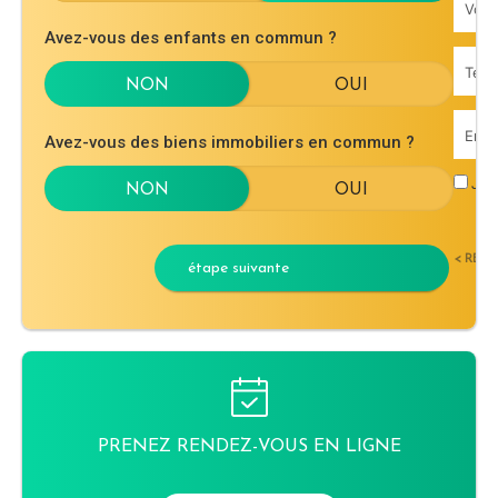
Avez-vous des enfants en commun ?
Avez-vous des biens immobiliers en commun ?
J'ac
< RET
étape suivante
PRENEZ RENDEZ-VOUS EN LIGNE