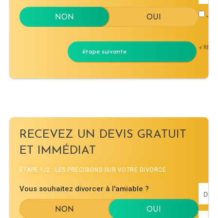
J'ac
< RET
étape suivante
RECEVEZ UN DEVIS GRATUIT
ET IMMÉDIAT
ÉTAPE 1/2 : LES PRÉCISIONS SUR VOTRE DIVORCE
Vous souhaitez divorcer à l'amiable ?