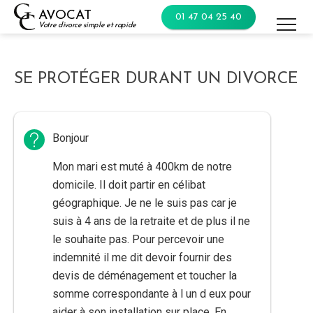
Skip
AVOCAT
01 47 04 25 40
to
Votre divorce simple et rapide
content
SE PROTÉGER DURANT UN DIVORCE
Bonjour
Mon mari est muté à 400km de notre
domicile. Il doit partir en célibat
géographique. Je ne le suis pas car je
suis à 4 ans de la retraite et de plus il ne
le souhaite pas. Pour percevoir une
indemnité il me dit devoir fournir des
devis de déménagement et toucher la
somme correspondante à l un d eux pour
aider à son installation sur place. En