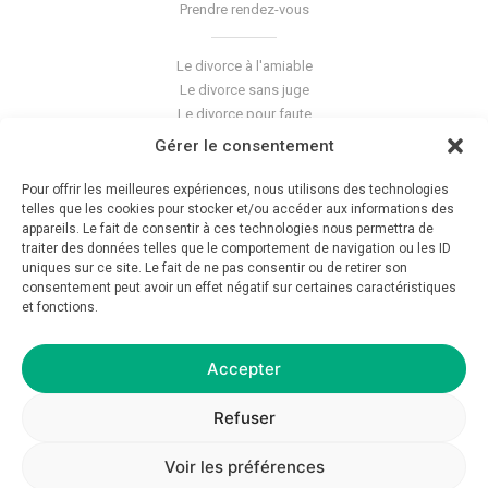
Prendre rendez-vous
Le divorce à l'amiable
Le divorce sans juge
Le divorce pour faute
Le divorce accepté
Gérer le consentement
L'altération du lien conjugal
La séparation de corps
Pour offrir les meilleures expériences, nous utilisons des technologies
Les violences conjugales
telles que les cookies pour stocker et/ou accéder aux informations des
appareils. Le fait de consentir à ces technologies nous permettra de
traiter des données telles que le comportement de navigation ou les ID
Le blog du cabinet
uniques sur ce site. Le fait de ne pas consentir ou de retirer son
consentement peut avoir un effet négatif sur certaines caractéristiques
Glossaire
et fonctions.
La pension alimentaire
Mentions légales
Déontologie
Accepter
Crédits
Politique de confidentialité
Refuser
Voir les préférences