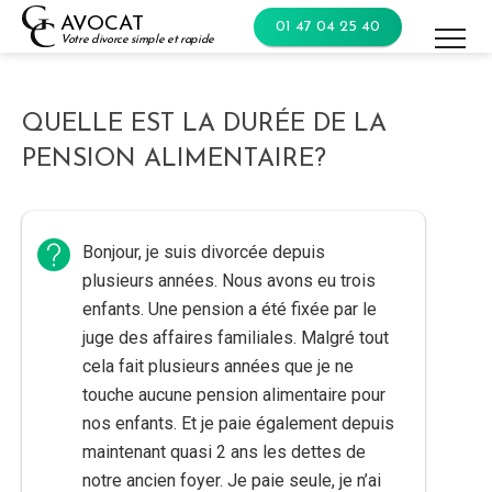
Skip
AVOCAT
01 47 04 25 40
to
Votre divorce simple et rapide
content
QUELLE EST LA DURÉE DE LA
PENSION ALIMENTAIRE?
Bonjour, je suis divorcée depuis
plusieurs années. Nous avons eu trois
enfants. Une pension a été fixée par le
juge des affaires familiales. Malgré tout
cela fait plusieurs années que je ne
touche aucune pension alimentaire pour
nos enfants. Et je paie également depuis
maintenant quasi 2 ans les dettes de
notre ancien foyer. Je paie seule, je n’ai