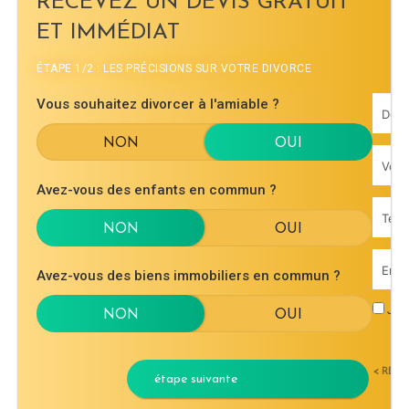
RECEVEZ UN DEVIS GRATUIT
ET IMMÉDIAT
ÉTAPE 1/2 : LES PRÉCISIONS SUR VOTRE DIVORCE
Vous souhaitez divorcer à l'amiable ?
Avez-vous des enfants en commun ?
Avez-vous des biens immobiliers en commun ?
J'ac
< RET
étape suivante