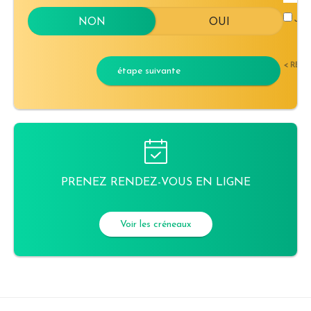
J'ac
< RET
étape suivante
PRENEZ RENDEZ-VOUS EN LIGNE
Voir les créneaux