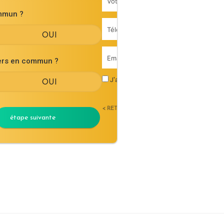
mmun ?
iers en commun ?
J'accepte les
conditions générales d'uti
< RETOUR
étape suivante