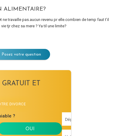
N ALIMENTAIRE?
et ne travaille pas.aucun revenu pr elle.combien de temp faut t’il
vie tjr chez sa mere ? Ya til une limite?
Posez votre question
 GRATUIT ET
VOTRE DIVORCE
iable ?