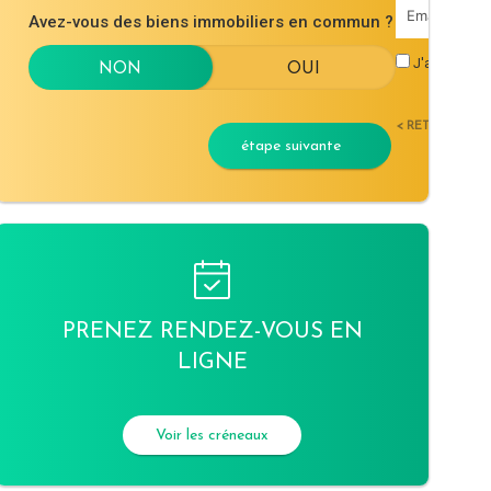
Avez-vous des biens immobiliers en commun ?
J'accepte l
< RETOUR
étape suivante
PRENEZ RENDEZ-VOUS EN
LIGNE
Voir les créneaux